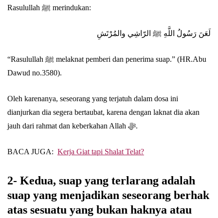
Rasulullah ﷺ merindukan:
لَعَنَ رَسُولُ اللَّهِ ﷺ الرّاشِي والمُرْتَشِ
“Rasulullah ﷺ melaknat pemberi dan penerima suap.” (HR.Abu
Dawud no.3580).
Oleh karenanya, seseorang yang terjatuh dalam dosa ini
dianjurkan dia segera bertaubat, karena dengan laknat dia akan
jauh dari rahmat dan keberkahan Allah ﷻ.
BACA JUGA:
Kerja Giat tapi Shalat Telat?
2- Kedua, suap yang terlarang adalah
suap yang menjadikan seseorang berhak
atas sesuatu yang bukan haknya atau