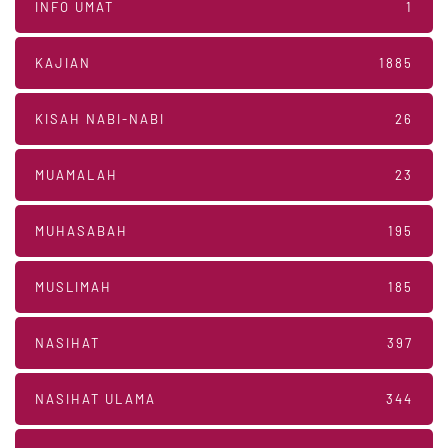
INFO UMAT
1
KAJIAN
1885
KISAH NABI-NABI
26
MUAMALAH
23
MUHASABAH
195
MUSLIMAH
185
NASIHAT
397
NASIHAT ULAMA
344