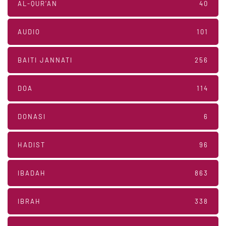
AL-QUR'AN
40
AUDIO
101
BAITI JANNATI
256
DOA
114
DONASI
6
HADIST
96
IBADAH
863
IBRAH
338