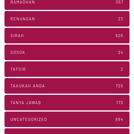
RAMADHAN
357
RENUNGAN
23
SIRAH
926
SOSOK
24
TAFSIR
2
TAHUKAH ANDA
725
TANYA JAWAB
173
UNCATEGORIZED
984