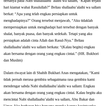
bertanya pada Nabi shallallaahu ’alaihi wa sallam, “Kapan terjadi
hari kiamat wahai Rasulullah?” Beliau shallaahu’alaihi wa sallam
berkat: “Apa yang telah engkau persiapkan untuk
menghadapinya?” Orang tersebut menjawab, “Aku tidaklah
mempersiapkan untuk menghadapi hari tersebut dengan banyak
shalat, banyak puasa, dan banyak sedekah. Tetapi yang aku
persiapkan adalah cinta Allah dan Rasul-Nya.” Beliau
shallallaahu’alaihi wa sallam berkata: “(Kalau begitu) engkau
akan bersama dengan orang yang engkau cintai.” (HR. Bukhori
dan Muslim)
Dalam riwayat lain di Shahih Bukhari Anas mengatakan, “Kami
tidak pernah merasa gembira sebagaimana rasa gembira kami
mendengar sabda Nabi shallallaahu’alaihi wa sallam: Engkau
akan bersama dengan orang yang engkau cintai. Kalau begitu aku
mencintai Nabi shallallaahu’alaihi wa sallam, Abu Bakar dan
Umar. Aku berharap bisa bersama mereka karena kecintaanku