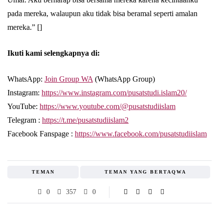
pada mereka, walaupun aku tidak bisa beramal seperti amalan
mereka.” []
Ikuti kami selengkapnya di:
WhatsApp:
Join Group WA
(WhatsApp Group)
Instagram:
https://www.instagram.com/pusatstudi.islam20/
YouTube:
https://www.youtube.com/@pusatstudiislam
Telegram :
https://t.me/pusatstudiislam2
Facebook Fanspage :
https://www.facebook.com/pusatstudiislam
TEMAN
TEMAN YANG BERTAQWA
0
357
0