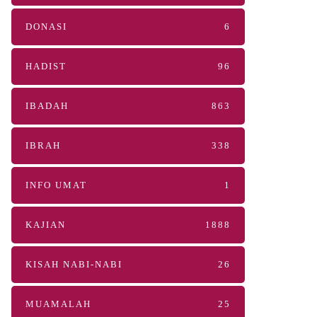
DONASI
6
HADIST
96
IBADAH
863
IBRAH
338
INFO UMAT
1
KAJIAN
1888
KISAH NABI-NABI
26
MUAMALAH
25