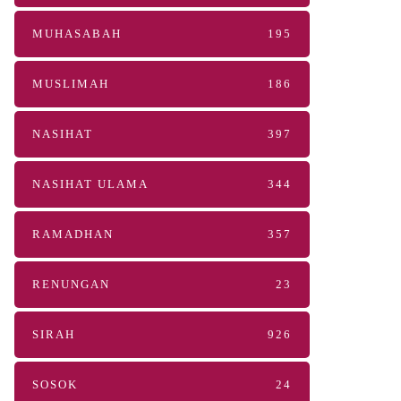
MUHASABAH
195
MUSLIMAH
186
NASIHAT
397
NASIHAT ULAMA
344
RAMADHAN
357
RENUNGAN
23
SIRAH
926
SOSOK
24