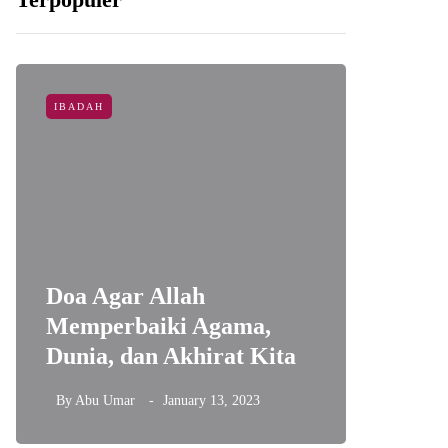
IBADAH
NASIHAT
Doa Agar Allah
3 Hal 
Memperbaiki Agama,
Kemuli
Dunia, dan Akhirat Kita
Menuru
By
Abu Umar
January 13, 2023
By
Abu U