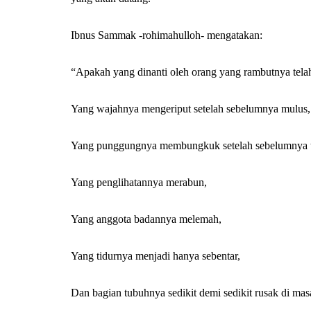
Ibnus Sammak -rohimahulloh- mengatakan:
“Apakah yang dinanti oleh orang yang rambutnya tela
HADIST
Yang wajahnya mengeriput setelah sebelumnya mulus,
Yang punggungnya membungkuk setelah sebelumnya 
Yang penglihatannya merabun,
5 Hadist tentan
Yang anggota badannya melemah,
b dan Ciri Fisik
yang Baik dan
 bin Khattab
Penjelasannya
Yang tidurnya menjadi hanya sebentar,
u Umar
August 6, 2024
By
Abu Umar
March 1
Dan bagian tubuhnya sedikit demi sedikit rusak di ma