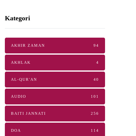
Kategori
AKHIR ZAMAN
94
AKHLAK
4
AL-QUR'AN
40
AUDIO
101
BAITI JANNATI
256
DOA
114