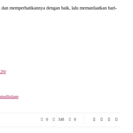
 dan memperhatikannya dengan baik, lalu memanfaatkan hari-
m20/
studiislam
0
348
0