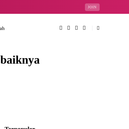
JOIN
rah
baiknya
Terpopuler