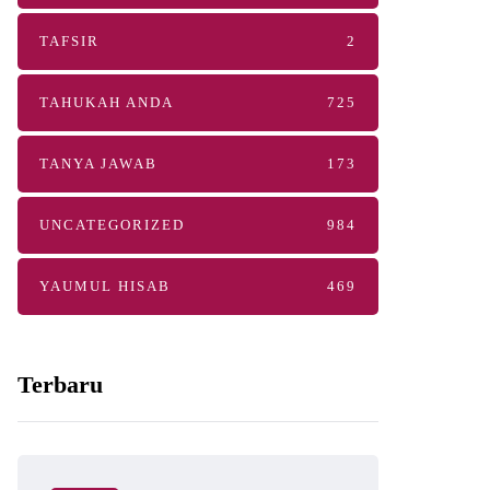
TAFSIR
2
TAHUKAH ANDA
725
TANYA JAWAB
173
UNCATEGORIZED
984
YAUMUL HISAB
469
Terbaru