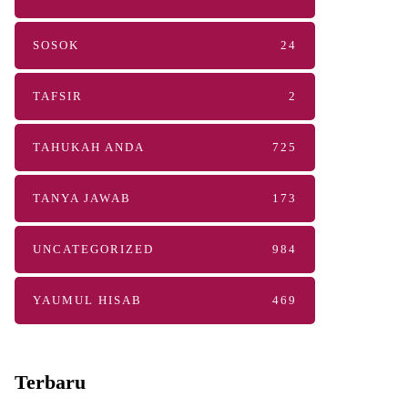
SOSOK
24
TAFSIR
2
TAHUKAH ANDA
725
TANYA JAWAB
173
UNCATEGORIZED
984
YAUMUL HISAB
469
Terbaru