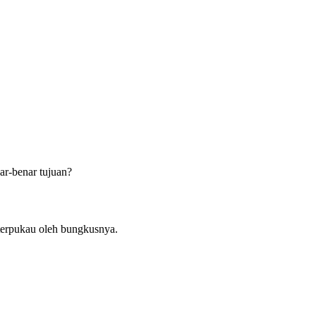
Abu Umar
ar-benar tujuan?
 terpukau oleh bungkusnya.