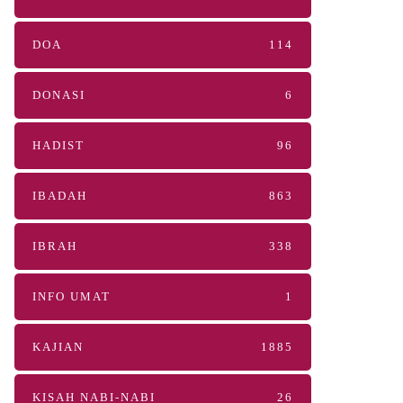
DOA
114
DONASI
6
HADIST
96
IBADAH
863
IBRAH
338
INFO UMAT
1
KAJIAN
1885
KISAH NABI-NABI
26