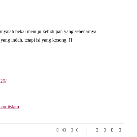
a hanyalah bekal menuju kehidupan yang sebenarnya.
ng indah, tetapi isi yang kosong. []
m20/
studiislam
43
0