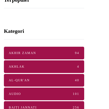
Kategori
AKHIR ZAMAN
94
AKHLAK
4
AL-QUR'AN
40
AUDIO
101
BAITI JANNATI
256