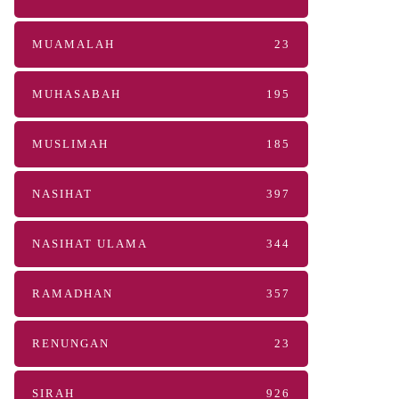
MUAMALAH
23
MUHASABAH
195
MUSLIMAH
185
NASIHAT
397
NASIHAT ULAMA
344
RAMADHAN
357
RENUNGAN
23
SIRAH
926