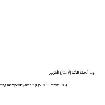
وَمَا الْحَيَاةُ الدُّنْيَا إِلَّا مَتَاعُ الْغُرُورِ
 yang memperdayakan.” (QS. Ali ‘Imran: 185).