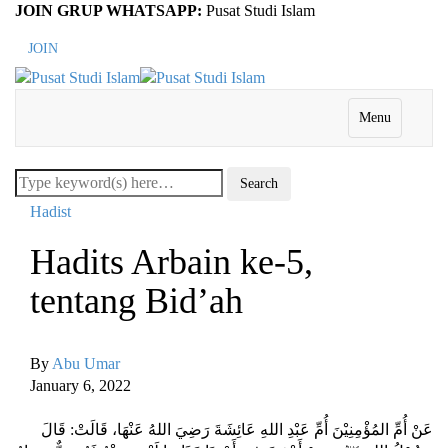
JOIN GRUP WHATSAPP:
Pusat Studi Islam
JOIN
Menu
Hadist
Hadits Arbain ke-5,
tentang Bid’ah
By
Abu Umar
January 6, 2022
عَنْ أُمِّ المُؤْمِنِيْنَ أُمِّ عَبْدِ اللهِ عَائِشَةَ رَضِيَ اللهُ عَنْهَا، قَالَتْ: قَالَ