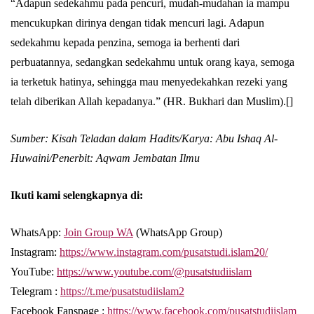
“Adapun sedekahmu pada pencuri, mudah-mudahan ia mampu
mencukupkan dirinya dengan tidak mencuri lagi. Adapun
sedekahmu kepada penzina, semoga ia berhenti dari
perbuatannya, sedangkan sedekahmu untuk orang kaya, semoga
ia terketuk hatinya, sehingga mau menyedekahkan rezeki yang
telah diberikan Allah kepadanya.” (HR. Bukhari dan Muslim).[]
Sumber: Kisah Teladan dalam Hadits/Karya: Abu Ishaq Al-
Huwaini/Penerbit: Aqwam Jembatan Ilmu
Ikuti kami selengkapnya di:
WhatsApp:
Join Group WA
(WhatsApp Group)
Instagram:
https://www.instagram.com/pusatstudi.islam20/
YouTube:
https://www.youtube.com/@pusatstudiislam
Telegram :
https://t.me/pusatstudiislam2
Facebook Fanspage :
https://www.facebook.com/pusatstudiislam