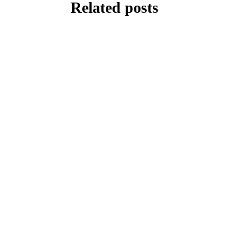
Related posts
UNCATEGORIZED
Hati yang Selamat, Bekal Terbaik