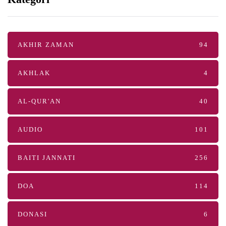
AKHIR ZAMAN
94
AKHLAK
4
AL-QUR'AN
40
AUDIO
101
BAITI JANNATI
256
DOA
114
DONASI
6