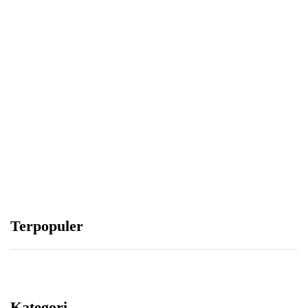
Tangis di Abwa
Abu Umar
Terpopuler
Kategori