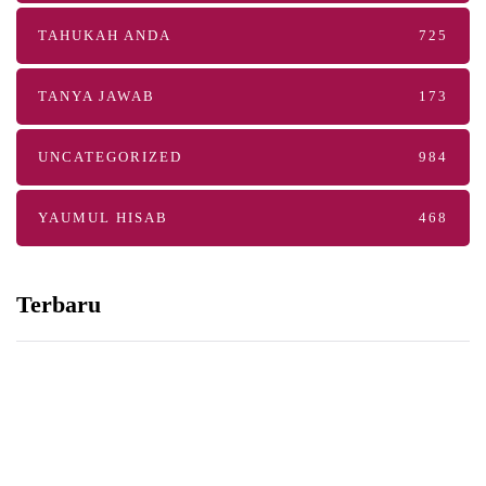
TAHUKAH ANDA
725
TANYA JAWAB
173
UNCATEGORIZED
984
YAUMUL HISAB
468
Terbaru