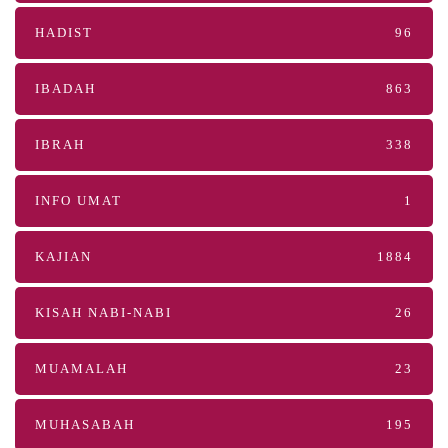
HADIST
96
IBADAH
863
IBRAH
338
INFO UMAT
1
KAJIAN
1884
KISAH NABI-NABI
26
MUAMALAH
23
MUHASABAH
195