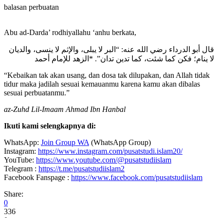
balasan perbuatan
Abu ad-Darda’ rodhiyallahu ‘anhu berkata,
قال أبو الدرداء رضي الله عنه: “البر لا يبلى، والإثم لا ينسى، والديان
لا ينام؛ فكن كما شئت، كما تدين تدان”. *الزهد للإمام أحمد
“Kebaikan tak akan usang, dan dosa tak dilupakan, dan Allah tidak
tidur maka jadilah sesuai kemauanmu karena kamu akan dibalas
sesuai perbuatanmu.”
az-Zuhd Lil-Imaam Ahmad Ibn Hanbal
Ikuti kami selengkapnya di:
WhatsApp:
Join Group WA
(WhatsApp Group)
Instagram:
https://www.instagram.com/pusatstudi.islam20/
YouTube:
https://www.youtube.com/@pusatstudiislam
Telegram :
https://t.me/pusatstudiislam2
Facebook Fanspage :
https://www.facebook.com/pusatstudiislam
Share:
0
336