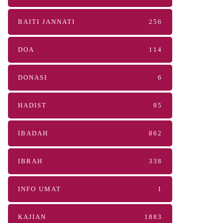
BAITI JANNATI
256
DOA
114
DONASI
6
HADIST
95
IBADAH
862
IBRAH
338
INFO UMAT
1
KAJIAN
1883