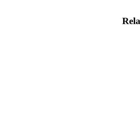
Rela
YAUMUL HISAB