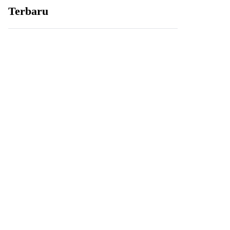
Terbaru
KAJIAN
7 Penyebab Doa Belum
Terkabul