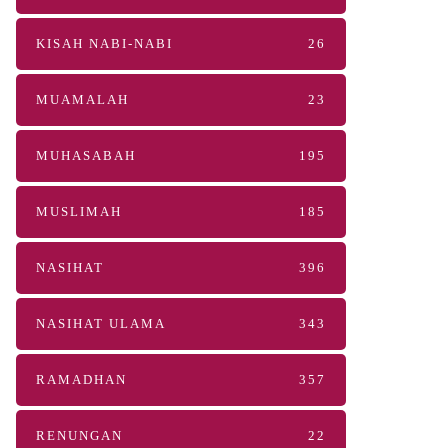
KISAH NABI-NABI
26
MUAMALAH
23
MUHASABAH
195
MUSLIMAH
185
NASIHAT
396
NASIHAT ULAMA
343
RAMADHAN
357
RENUNGAN
22