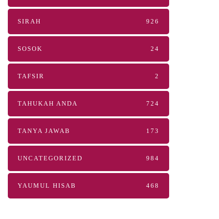
SIRAH
926
SOSOK
24
TAFSIR
2
TAHUKAH ANDA
724
TANYA JAWAB
173
UNCATEGORIZED
984
YAUMUL HISAB
468