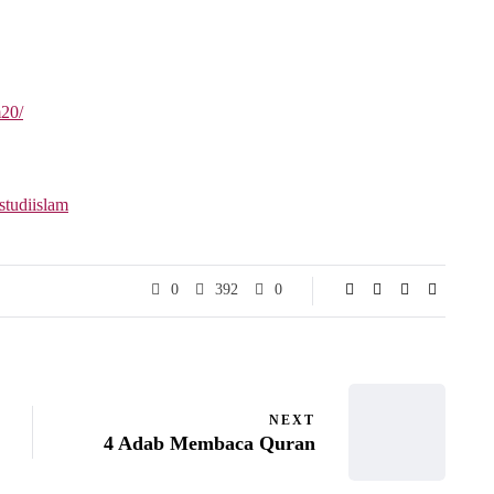
m20/
studiislam
0
392
0
NEXT
4 Adab Membaca Quran