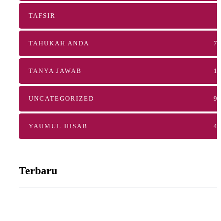
TAFSIR
TAHUKAH ANDA
7
TANYA JAWAB
1
UNCATEGORIZED
9
YAUMUL HISAB
4
Terbaru