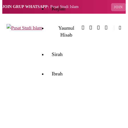
JOIN GRUP WHATSAPP:
Pusat Studi Islam
JOIN
Kajian
Yaumul
Hisab
Sirah
Ibrah