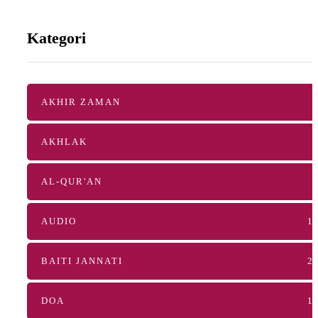
Kategori
AKHIR ZAMAN
AKHLAK
AL-QUR'AN
AUDIO
1
BAITI JANNATI
2
DOA
1