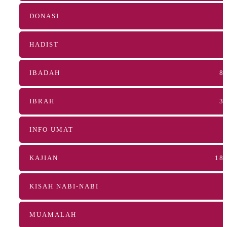
DONASI
HADIST
IBADAH
8
IBRAH
3
INFO UMAT
KAJIAN
18
KISAH NABI-NABI
MUAMALAH