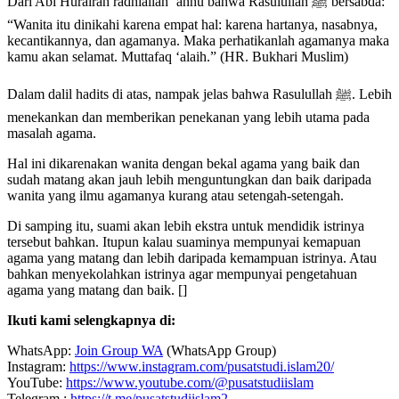
Dari Abi Hurairah radhiallah ‘anhu bahwa Rasulullah ﷺ bersabda:
“Wanita itu dinikahi karena empat hal: karena hartanya, nasabnya,
kecantikannya, dan agamanya. Maka perhatikanlah agamanya maka
kamu akan selamat. Muttafaq ‘alaih.” (HR. Bukhari Muslim)
Dalam dalil hadits di atas, nampak jelas bahwa Rasulullah ﷺ. Lebih
menekankan dan memberikan penekanan yang lebih utama pada
masalah agama.
Hal ini dikarenakan wanita dengan bekal agama yang baik dan
sudah matang akan jauh lebih menguntungkan dan baik daripada
wanita yang ilmu agamanya kurang atau setengah-setengah.
Di samping itu, suami akan lebih ekstra untuk mendidik istrinya
tersebut bahkan. Itupun kalau suaminya mempunyai kemapuan
agama yang matang dan lebih daripada kemampuan istrinya. Atau
bahkan menyekolahkan istrinya agar mempunyai pengetahuan
agama yang matang dan baik. []
Ikuti kami selengkapnya di:
WhatsApp:
Join Group WA
(WhatsApp Group)
Instagram:
https://www.instagram.com/pusatstudi.islam20/
YouTube:
https://www.youtube.com/@pusatstudiislam
Telegram :
https://t.me/pusatstudiislam2