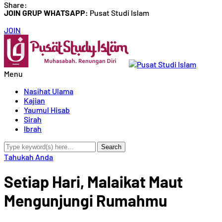
Share:
JOIN GRUP WHATSAPP:
Pusat Studi Islam
JOIN
Menu
Nasihat Ulama
Kajian
Yaumul Hisab
Sirah
Ibrah
Tahukah Anda
Setiap Hari, Malaikat Maut
Mengunjungi Rumahmu