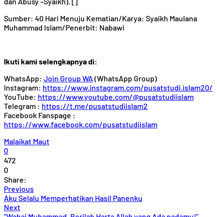
dan Abusy –Syaikh). []
Sumber: 40 Hari Menuju Kematian/Karya: Syaikh Maulana
Muhammad Islam/Penerbit: Nabawi
Ikuti kami selengkapnya di:
WhatsApp:
Join Group WA
(WhatsApp Group)
Instagram:
https://www.instagram.com/pusatstudi.islam20/
YouTube:
https://www.youtube.com/@pusatstudiislam
Telegram :
https://t.me/pusatstudiislam2
Facebook Fanspage :
https://www.facebook.com/pusatstudiislam
Malaikat Maut
0
472
0
Share:
Previous
Aku Selalu Memperhatikan Hasil Panenku
Next
“Wahai Muhammad, Berilah Harta Allah yang Ada padamu!”