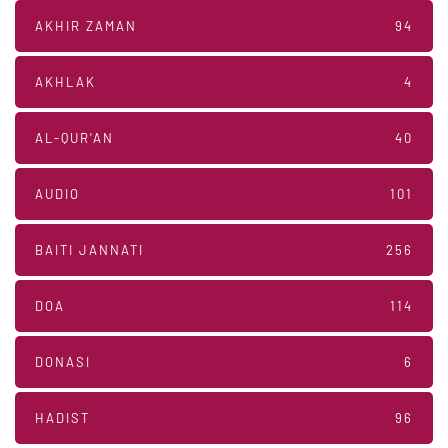
AKHIR ZAMAN
94
AKHLAK
4
AL-QUR'AN
40
AUDIO
101
BAITI JANNATI
256
DOA
114
DONASI
6
HADIST
96