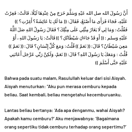
أَنَّ رَسُولَ الله صل الله عَيْهِ وَسَلَّمَ خَرَجَ مِنْ عِنْدِهَا لَيْلًا، قَالَتْ: فَغِرْتُ
عَلَيْهِ، فَجَاءَ فَرَأَى مَا أَصْنَعُ، فَقَالَ: (( مَا لَكِ يَا عَائِشَةُ؟ أَغِرْتِ؟ ))
فَقُلْتُ: وَمَا لِي لَا يَغَارُ مِثْلِي عَلَى مِثْلِكَ؟ فَقَالَ رَسُولُ اللهِ صَلَ اللَّهُ
عَلَيْهِ وَسلم : (( أَوَ قَدْ جَاءَكِ شَيْطَانُكِ؟ )) قَالَتْ: يَا رَسُولَ اللهِ ، أَوْ
مَعِيَ شَيْطَانٌ؟ قَالَ: (( نَعَمْ )) قُلْتُ: وَمَعَ كُلِّ إِنْسَانٍ؟ قَالَ: (( نَعَمْ ))
قُلْتُ : وَمَعَكَ يَا رَسُولَ اللهِ؟ قَالَ: (( نَعَمْ، وَلَكِنَّ رَبِّي عَرَّجَل أَعَانَنِي
عَلَيْهِ حَتَّى أَسْلَمَ ))
Bahwa pada suatu malam, Rasulullah keluar dari sisi Aisyah.
Aisyah menuturkan: “Aku pun merasa cemburu kepada
beliau. Saat kembali, beliau mengetahui kecemburuanku.
Lantas beliau bertanya: ‘Ada apa denganmu, wahai Aisyah?
Apakah kamu cemburu?’ Aku menjawabnya: ‘Bagaimana
orang sepertiku tidak cemburu terhadap orang sepertimu?’