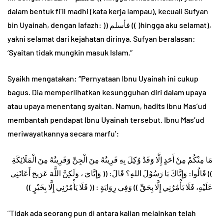
dalam bentuk fi’il madhi (kata kerja lampau), kecuali Sufyan
bin Uyainah, dengan lafazh: )) فأسلم (( )hingga aku selamat),
yakni selamat dari kejahatan dirinya. Sufyan beralasan:
‘Syaitan tidak mungkin masuk Islam.”
Syaikh mengatakan: “Pernyataan Ibnu Uyainah ini cukup
bagus. Dia memperlihatkan kesungguhan diri dalam upaya
atau upaya menentang syaitan. Namun, hadits Ibnu Mas’ud
membantah pendapat Ibnu Uyainah tersebut. Ibnu Mas’ud
meriwayatkannya secara marfu’:
مَا مِنْكُمْ مِنْ أَحَدٍ إِلَّا وَقَدْ وُكِلَ بِهِ قَرِيتُهُ مِنَ الْجِنِّ وَقَرِيتُهُ مِنَ الْمَلَائِكَةِ
)) قَالُوا: وَإِيَّاكَ يَا رَسُوْلَ اللهِ؟ قَالَ: (( وَإِيَّايَ ، وَلَكِنَّ اللَّهَ عَرَيجَ أَعَانَنِي
عَلَيْهِ، فَلَا يَأْمُرُنِي إِلَّا بِحَقِّ )) وَفِي رِوَايَةٍ : (( فَلَا يَأْمُرُنِي إِلَّا بِخَيْرٍ ))
“Tidak ada seorang pun di antara kalian melainkan telah