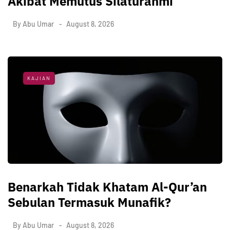
Akibat Memutus Silaturahmi
By
Abu Umar
August 8, 2026
KAJIAN
Benarkah Tidak Khatam Al-Qur’an
Sebulan Termasuk Munafik?
By
Abu Umar
August 8, 2026