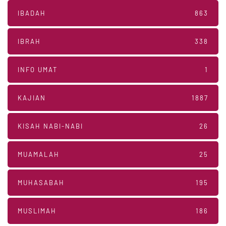
IBADAH
863
IBRAH
338
INFO UMAT
1
KAJIAN
1887
KISAH NABI-NABI
26
MUAMALAH
25
MUHASABAH
195
MUSLIMAH
186