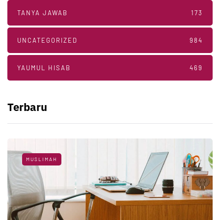
TANYA JAWAB
173
UNCATEGORIZED
984
YAUMUL HISAB
469
Terbaru
MUSLIMAH