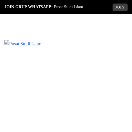
JOIN GRUP WHATSAPP:
Pusat Studi Islam
JOIN
BROWSING TAG
adab
berdagang