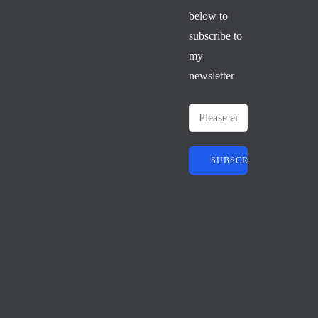
below to
Tanda
subscribe to
-tanda
my
Orang
newsletter
Bertak
wa
dalam
Kehid
upan
Sehari
SUBSCRIBE
-hari
Tiga