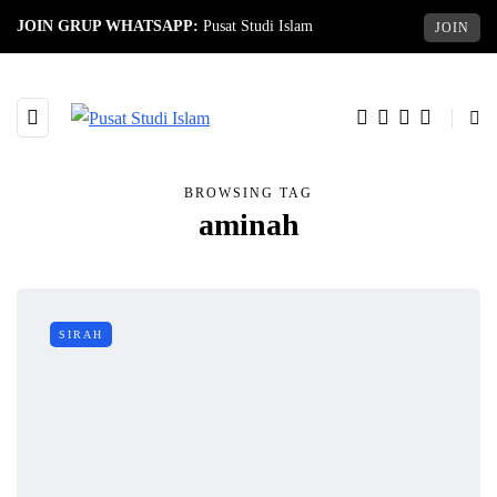
JOIN GRUP WHATSAPP:
Pusat Studi Islam
JOIN
BROWSING TAG
aminah
SIRAH