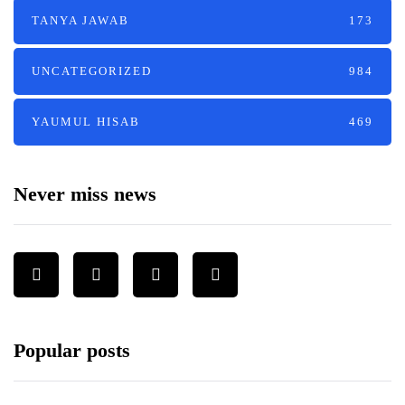
TANYA JAWAB
173
UNCATEGORIZED
984
YAUMUL HISAB
469
Never miss news
Popular posts