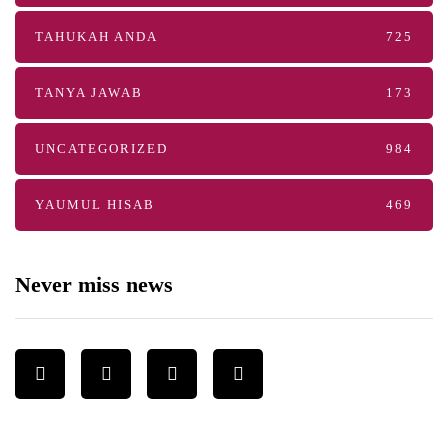
TAHUKAH ANDA
725
TANYA JAWAB
173
UNCATEGORIZED
984
YAUMUL HISAB
469
Never miss news