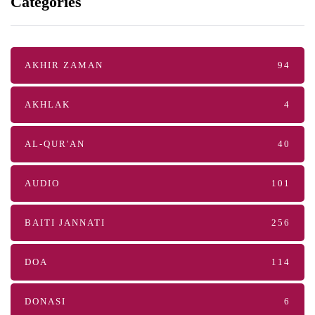
Categories
AKHIR ZAMAN
94
AKHLAK
4
AL-QUR'AN
40
AUDIO
101
BAITI JANNATI
256
DOA
114
DONASI
6