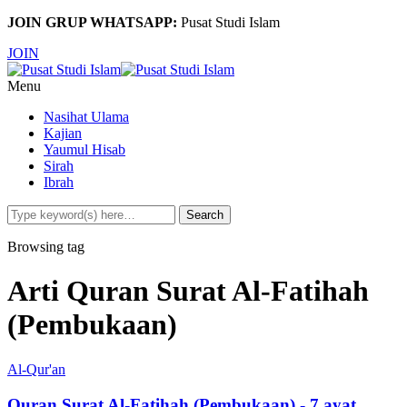
JOIN GRUP WHATSAPP:
Pusat Studi Islam
JOIN
Menu
Nasihat Ulama
Kajian
Yaumul Hisab
Sirah
Ibrah
Browsing tag
Arti Quran Surat Al-Fatihah
(Pembukaan)
Al-Qur'an
Quran Surat Al-Fatihah (Pembukaan) - 7 ayat