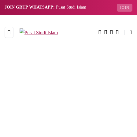
JOIN GRUP WHATSAPP:
Pusat Studi Islam
JOIN
BROWSING TAG
Ayat Terpanjang dalam Al-
Qur`an