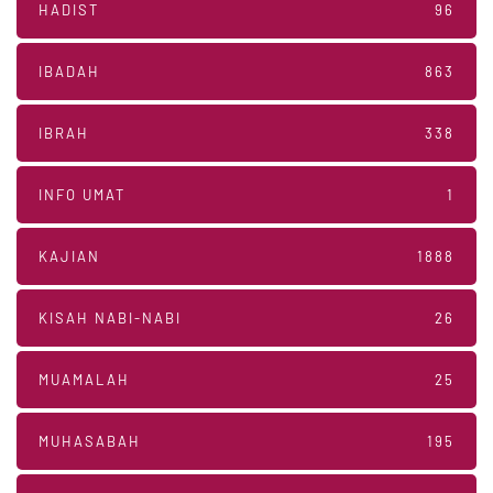
HADIST
96
IBADAH
863
IBRAH
338
INFO UMAT
1
KAJIAN
1888
KISAH NABI-NABI
26
MUAMALAH
25
MUHASABAH
195