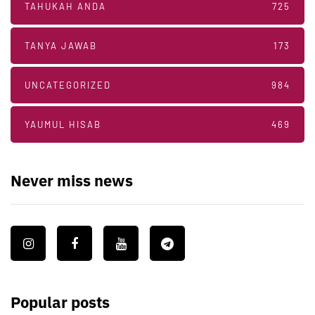
TAHUKAH ANDA
725
TANYA JAWAB
173
UNCATEGORIZED
984
YAUMUL HISAB
469
Never miss news
Popular posts