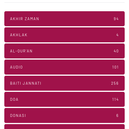
AKHIR ZAMAN
94
AKHLAK
4
AL-QUR'AN
40
AUDIO
101
BAITI JANNATI
256
DOA
114
DONASI
6