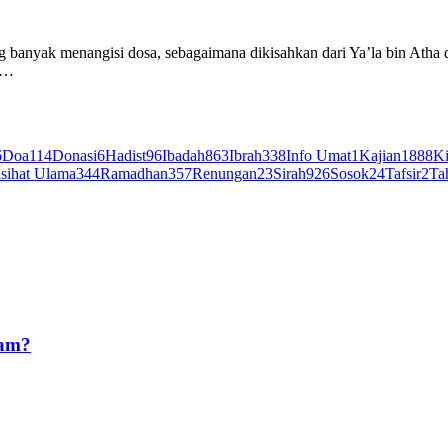
g banyak menangisi dosa, sebagaimana dikisahkan dari Ya’la bin Atha 
ak…
6
Doa
114
Donasi
6
Hadist
96
Ibadah
863
Ibrah
338
Info Umat
1
Kajian
1888
Ki
sihat Ulama
344
Ramadhan
357
Renungan
23
Sirah
926
Sosok
24
Tafsir
2
Ta
ram?