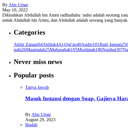
By
Abu Umar
May 10, 2022
Dikisahkan Abdullah bin Amru radhiallahu ‘anhu adalah seorang yan
untuk Abdullah bin Amru, dan Abdullah adalah seorang yang bany
Categories
Akhir Zaman
94
Akhlak
4
Al-Qur'an
40
Audio
101
Baiti Jannati
25
nabi
26
Muamalah
25
Muhasabah
195
Muslimah
186
Nasihat
397
Na
Never miss news
Popular posts
Tanya Jawab
Masuk Instansi dengan Suap, Gajinya Ha
By
Abu Umar
August 29, 2023
Ibadah