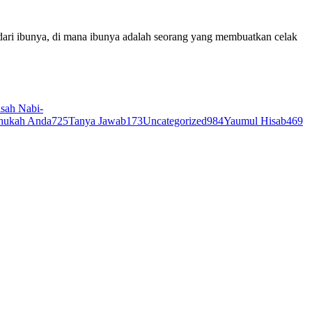
dari ibunya, di mana ibunya adalah seorang yang membuatkan celak
sah Nabi-
hukah Anda
725
Tanya Jawab
173
Uncategorized
984
Yaumul Hisab
469