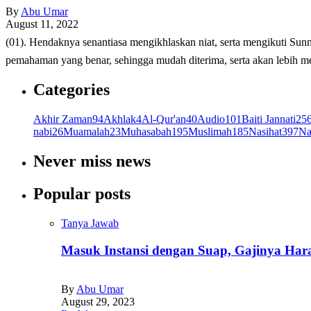
By
Abu Umar
August 11, 2022
(01). Hendaknya senantiasa mengikhlaskan niat, serta mengikuti Sunnah Nabi ﷺ dalam menasihati dan mendakwahi mereka. (02). Hendaknya anak menyiapkan ilmu yang akan d
pemahaman yang benar, sehingga mudah diterima, serta akan lebih
Categories
Akhir Zaman
94
Akhlak
4
Al-Qur'an
40
Audio
101
Baiti Jannati
25
nabi
26
Muamalah
23
Muhasabah
195
Muslimah
185
Nasihat
397
Na
Never miss news
Popular posts
Tanya Jawab
Masuk Instansi dengan Suap, Gajinya Ha
By
Abu Umar
August 29, 2023