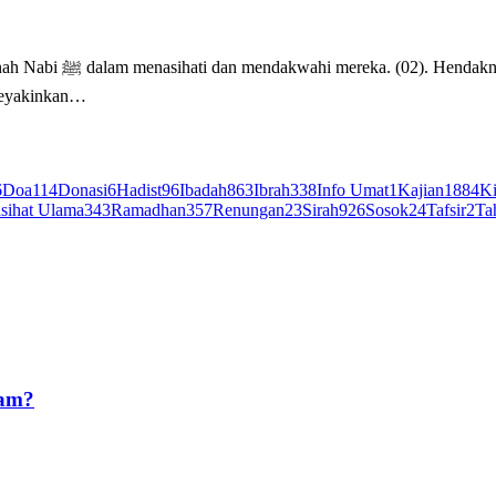
isampaikan berdasarkan
 meyakinkan…
6
Doa
114
Donasi
6
Hadist
96
Ibadah
863
Ibrah
338
Info Umat
1
Kajian
1884
Ki
sihat Ulama
343
Ramadhan
357
Renungan
23
Sirah
926
Sosok
24
Tafsir
2
Ta
ram?