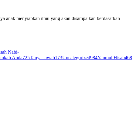
sah Nabi-
hukah Anda
725
Tanya Jawab
173
Uncategorized
984
Yaumul Hisab
468