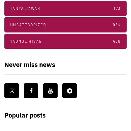
TANYA JAWAB
173
UNCATEGORIZED
984
YAUMUL HISAB
468
Never miss news
Popular posts