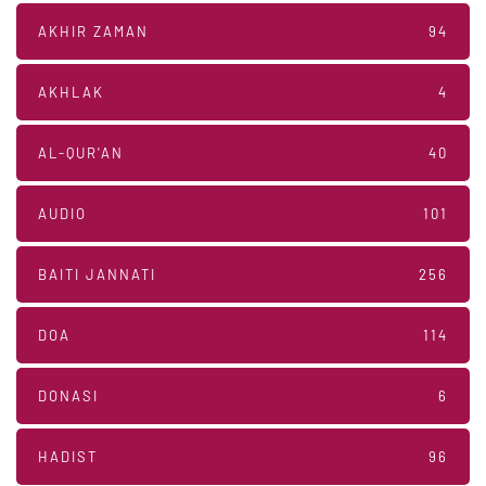
AKHIR ZAMAN
94
AKHLAK
4
AL-QUR'AN
40
AUDIO
101
BAITI JANNATI
256
DOA
114
DONASI
6
HADIST
96