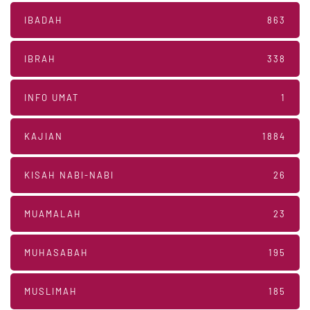
IBADAH
863
IBRAH
338
INFO UMAT
1
KAJIAN
1884
KISAH NABI-NABI
26
MUAMALAH
23
MUHASABAH
195
MUSLIMAH
185