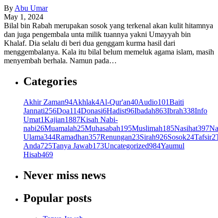
By
Abu Umar
May 1, 2024
Bilal bin Rabah merupakan sosok yang terkenal akan kulit hitamnya
dan juga pengembala unta milik tuannya yakni Umayyah bin
Khalaf. Dia selalu di beri dua genggam kurma hasil dari
menggembalanya. Kala itu bilal belum memeluk agama islam, masih
menyembah berhala. Namun pada…
Categories
Akhir Zaman
94
Akhlak
4
Al-Qur'an
40
Audio
101
Baiti
Jannati
256
Doa
114
Donasi
6
Hadist
96
Ibadah
863
Ibrah
338
Info
Umat
1
Kajian
1887
Kisah Nabi-
nabi
26
Muamalah
25
Muhasabah
195
Muslimah
185
Nasihat
397
Na
Ulama
344
Ramadhan
357
Renungan
23
Sirah
926
Sosok
24
Tafsir
2
Anda
725
Tanya Jawab
173
Uncategorized
984
Yaumul
Hisab
469
Never miss news
Popular posts