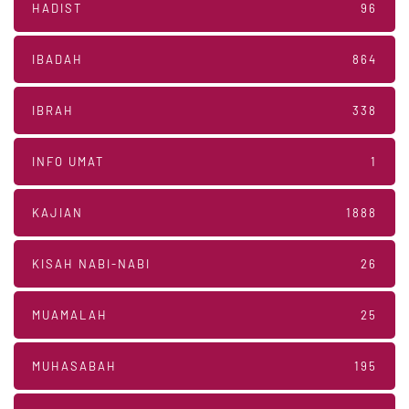
HADIST
96
IBADAH
864
IBRAH
338
INFO UMAT
1
KAJIAN
1888
KISAH NABI-NABI
26
MUAMALAH
25
MUHASABAH
195