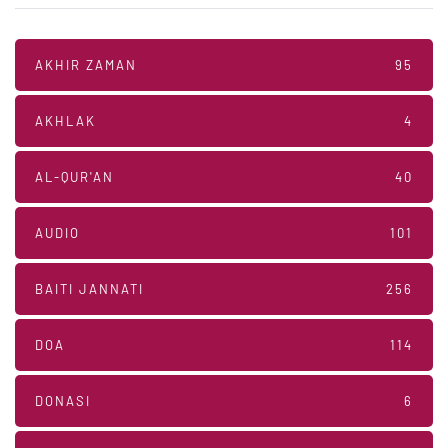
AKHIR ZAMAN
95
AKHLAK
4
AL-QUR'AN
40
AUDIO
101
BAITI JANNATI
256
DOA
114
DONASI
6