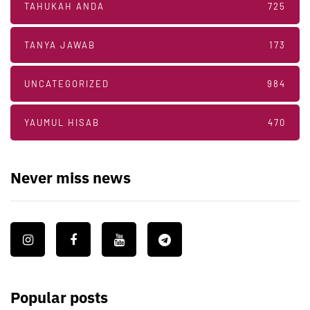
TAHUKAH ANDA
725
TANYA JAWAB
173
UNCATEGORIZED
984
YAUMUL HISAB
470
Never miss news
Popular posts