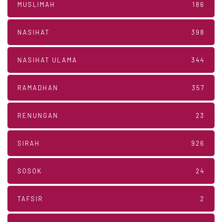
MUSLIMAH
186
NASIHAT
398
NASIHAT ULAMA
344
RAMADHAN
357
RENUNGAN
23
SIRAH
926
SOSOK
24
TAFSIR
2