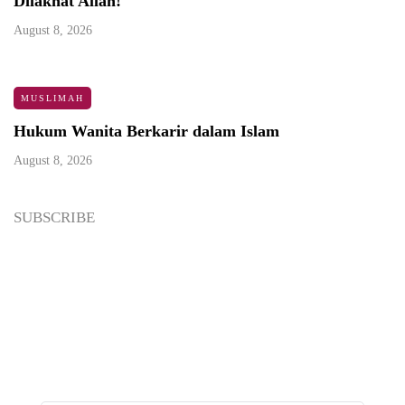
Dilaknat Allah!
August 8, 2026
MUSLIMAH
Hukum Wanita Berkarir dalam Islam
August 8, 2026
SUBSCRIBE
Newsletter
Enter your email address below to subscribe to my
newsletter