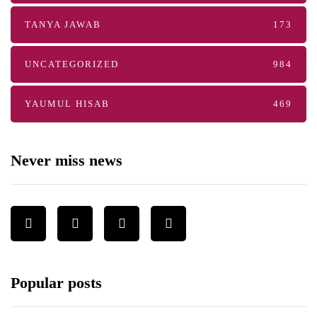
TANYA JAWAB
173
UNCATEGORIZED
984
YAUMUL HISAB
469
Never miss news
Popular posts