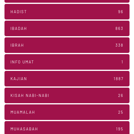
HADIST
96
IBADAH
863
IBRAH
338
INFO UMAT
1
KAJIAN
1887
KISAH NABI-NABI
26
MUAMALAH
25
MUHASABAH
195