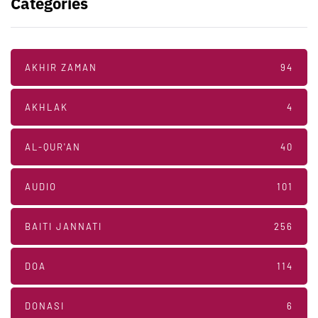
Categories
AKHIR ZAMAN
94
AKHLAK
4
AL-QUR'AN
40
AUDIO
101
BAITI JANNATI
256
DOA
114
DONASI
6