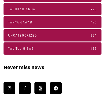
TAHUKAH ANDA
725
TANYA JAWAB
173
UNCATEGORIZED
984
YAUMUL HISAB
469
Never miss news