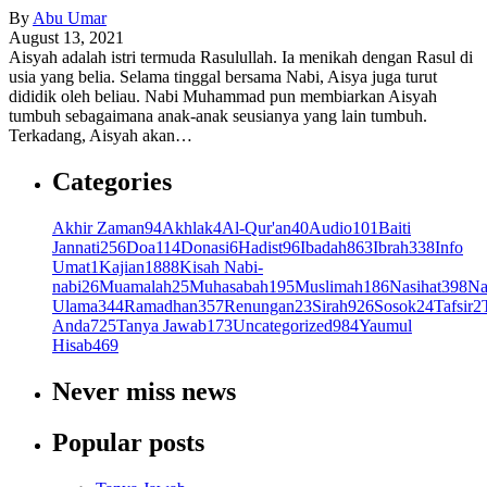
By
Abu Umar
August 13, 2021
Aisyah adalah istri termuda Rasulullah. Ia menikah dengan Rasul di
usia yang belia. Selama tinggal bersama Nabi, Aisya juga turut
dididik oleh beliau. Nabi Muhammad pun membiarkan Aisyah
tumbuh sebagaimana anak-anak seusianya yang lain tumbuh.
Terkadang, Aisyah akan…
Categories
Akhir Zaman
94
Akhlak
4
Al-Qur'an
40
Audio
101
Baiti
Jannati
256
Doa
114
Donasi
6
Hadist
96
Ibadah
863
Ibrah
338
Info
Umat
1
Kajian
1888
Kisah Nabi-
nabi
26
Muamalah
25
Muhasabah
195
Muslimah
186
Nasihat
398
Na
Ulama
344
Ramadhan
357
Renungan
23
Sirah
926
Sosok
24
Tafsir
2
Anda
725
Tanya Jawab
173
Uncategorized
984
Yaumul
Hisab
469
Never miss news
Popular posts