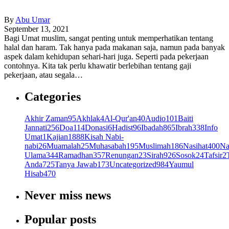
By
Abu Umar
September 13, 2021
Bagi Umat muslim, sangat penting untuk memperhatikan tentang
halal dan haram. Tak hanya pada makanan saja, namun pada banyak
aspek dalam kehidupan sehari-hari juga. Seperti pada pekerjaan
contohnya. Kita tak perlu khawatir berlebihan tentang gaji
pekerjaan, atau segala…
Categories
Akhir Zaman
95
Akhlak
4
Al-Qur'an
40
Audio
101
Baiti
Jannati
256
Doa
114
Donasi
6
Hadist
96
Ibadah
865
Ibrah
338
Info
Umat
1
Kajian
1888
Kisah Nabi-
nabi
26
Muamalah
25
Muhasabah
195
Muslimah
186
Nasihat
400
Na
Ulama
344
Ramadhan
357
Renungan
23
Sirah
926
Sosok
24
Tafsir
2
Anda
725
Tanya Jawab
173
Uncategorized
984
Yaumul
Hisab
470
Never miss news
Popular posts