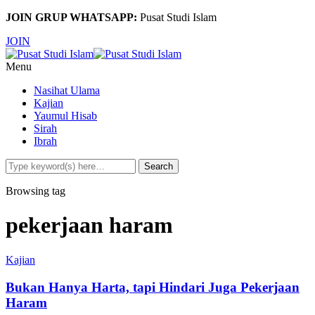
JOIN GRUP WHATSAPP:
Pusat Studi Islam
JOIN
Menu
Nasihat Ulama
Kajian
Yaumul Hisab
Sirah
Ibrah
Browsing tag
pekerjaan haram
Kajian
Bukan Hanya Harta, tapi Hindari Juga Pekerjaan
Haram