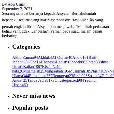
By
Abu Umar
September 3, 2021
Seorang sahabat bertanya kepada Aisyah, “Beritahukanlah
kepadaku sesuatu yang luar biasa pada diri Rasulullah ﷺ yang
pernah engkau lihat.” Aisyah pun menjawab, “Manakah perbuatan
beliau yang tidak luar biasa? “Pernah pada suatu malam beliau
berbaring…
Categories
Akhir Zaman
94
Akhlak
4
Al-Qur'an
40
Audio
101
Baiti
Jannati
256
Doa
114
Donasi
6
Hadist
96
Ibadah
863
Ibrah
338
Info
Umat
1
Kajian
1887
Kisah Nabi-
nabi
26
Muamalah
25
Muhasabah
195
Muslimah
185
Nasihat
397
Na
Ulama
344
Ramadhan
357
Renungan
23
Sirah
926
Sosok
24
Tafsir
2
Anda
725
Tanya Jawab
173
Uncategorized
984
Yaumul
Hisab
469
Never miss news
Popular posts