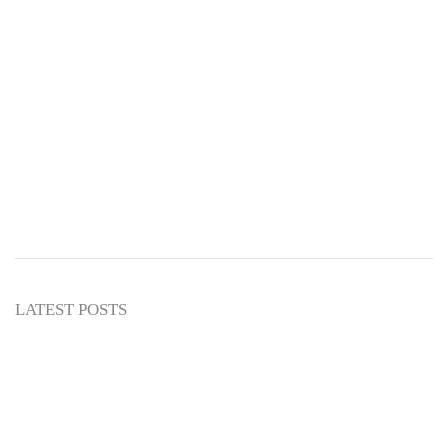
Abu Umar
NASIHAT ULAMA
LATEST POSTS
3 Hal yang Menunjukkan Kemuliaan
Seseorang Menurut Imam Syafi’i
Abu Umar