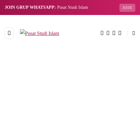
JOIN GRUP WHATSAPP:
Pusat Studi Islam
JOIN
BROWSING TAG
senda gurau