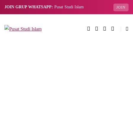
JOIN GRUP WHATSAPP:
Pusat Studi Islam
JOIN
BROWSING TAG
sunnah puasa
ramadhan