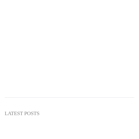
Dunia, dan Akhirat Kita
Abu Umar
NASIHAT ULAMA
LATEST POSTS
3 Hal yang Menunjukkan Kemuliaan
Seseorang Menurut Imam Syafi’i