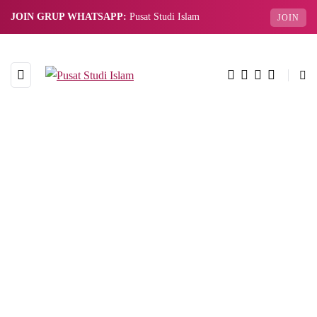
JOIN GRUP WHATSAPP:
Pusat Studi Islam
JOIN
BROWSING TAG
Surah Al-Mulk