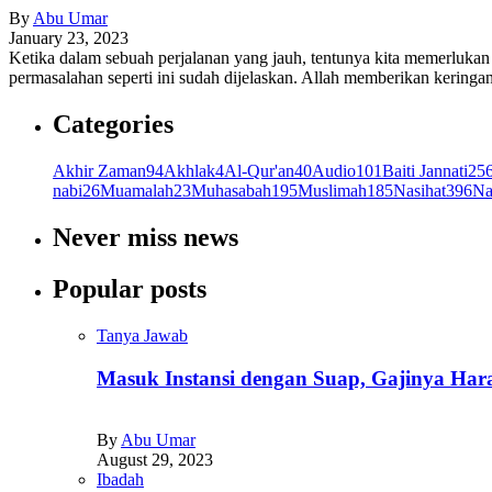
By
Abu Umar
January 23, 2023
Ketika dalam sebuah perjalanan yang jauh, tentunya kita memerluka
permasalahan seperti ini sudah dijelaskan. Allah memberikan kerin
Categories
Akhir Zaman
94
Akhlak
4
Al-Qur'an
40
Audio
101
Baiti Jannati
25
nabi
26
Muamalah
23
Muhasabah
195
Muslimah
185
Nasihat
396
Na
Never miss news
Popular posts
Tanya Jawab
Masuk Instansi dengan Suap, Gajinya Ha
By
Abu Umar
August 29, 2023
Ibadah