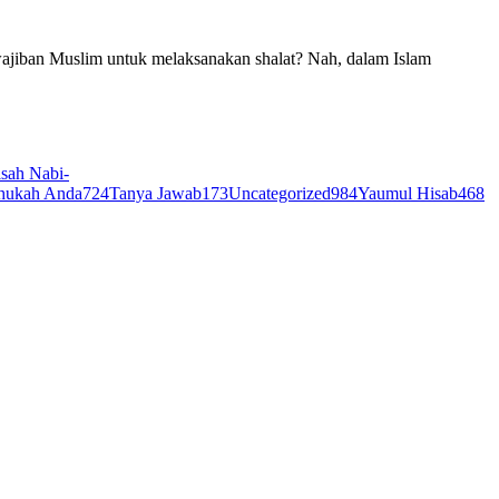
wajiban Muslim untuk melaksanakan shalat? Nah, dalam Islam
sah Nabi-
hukah Anda
724
Tanya Jawab
173
Uncategorized
984
Yaumul Hisab
468