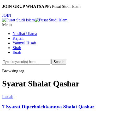
JOIN GRUP WHATSAPP:
Pusat Studi Islam
JOIN
Menu
Nasihat Ulama
Kajian
Yaumul Hisab
Sirah
Ibrah
Browsing tag
Syarat Shalat Qashar
Ibadah
7 Syarat Diperbolehkannya Shalat Qashar