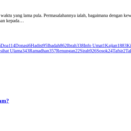
n waktu yang lama pula. Permasalahannya ialah, bagaimana dengan ke
ganan kepada…
6
Doa
114
Donasi
6
Hadist
95
Ibadah
862
Ibrah
338
Info Umat
1
Kajian
1883
Ki
sihat Ulama
343
Ramadhan
357
Renungan
22
Sirah
926
Sosok
24
Tafsir
2
Ta
ram?