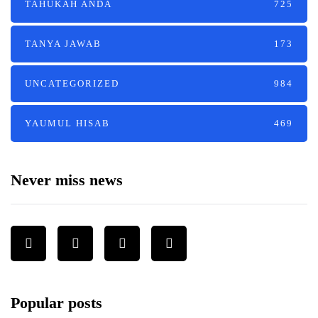
TAHUKAH ANDA
725
TANYA JAWAB
173
UNCATEGORIZED
984
YAUMUL HISAB
469
Never miss news
Popular posts