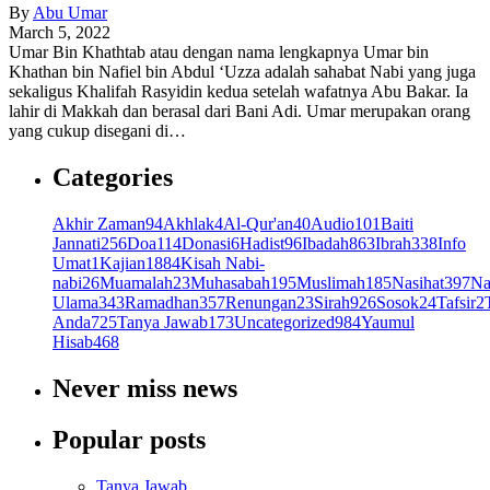
By
Abu Umar
March 5, 2022
Umar Bin Khathtab atau dengan nama lengkapnya Umar bin
Khathan bin Nafiel bin Abdul ‘Uzza adalah sahabat Nabi yang juga
sekaligus Khalifah Rasyidin kedua setelah wafatnya Abu Bakar. Ia
lahir di Makkah dan berasal dari Bani Adi. Umar merupakan orang
yang cukup disegani di…
Categories
Akhir Zaman
94
Akhlak
4
Al-Qur'an
40
Audio
101
Baiti
Jannati
256
Doa
114
Donasi
6
Hadist
96
Ibadah
863
Ibrah
338
Info
Umat
1
Kajian
1884
Kisah Nabi-
nabi
26
Muamalah
23
Muhasabah
195
Muslimah
185
Nasihat
397
Na
Ulama
343
Ramadhan
357
Renungan
23
Sirah
926
Sosok
24
Tafsir
2
Anda
725
Tanya Jawab
173
Uncategorized
984
Yaumul
Hisab
468
Never miss news
Popular posts
Tanya Jawab