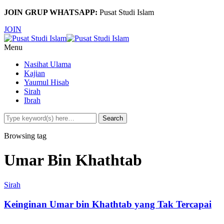
JOIN GRUP WHATSAPP:
Pusat Studi Islam
JOIN
Menu
Nasihat Ulama
Kajian
Yaumul Hisab
Sirah
Ibrah
Browsing tag
Umar Bin Khathtab
Sirah
Keinginan Umar bin Khathtab yang Tak Tercapai