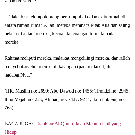
sallam bersabda:
“Tidaklah sekelompok orang berkumpul di dalam satu rumah di
antara rumah-rumah Allah, mereka membaca kitab Alla dan saling
belajar di antara mereka, kecuali ketenangan turun kepada
mereka.
Rahmat meliputi mereka, malaikat mengelilingi mereka, dan Allah
menyebut-nyebut mereka di kalangan (para malaikat) di
hadapanNya.”
(HR. Muslim no: 2699; Abu Dawud no: 1455; Tirmidzi no: 2945;
Ibnu Majah no: 225; Ahmad, no. 7437, 9274; Ibnu Hibban, no.
768)
BACA JUGA:
Tadabbur Al-Quran, Jalan Menuju Hati yang
Hidup