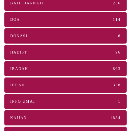
BAITI JANNATI
256
DOA
114
DONASI
6
HADIST
96
IBADAH
863
IBRAH
338
INFO UMAT
1
KAJIAN
1884