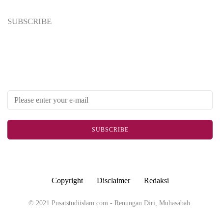
SUBSCRIBE
4 Tingkatan Hidayah Menurut Ibnul Qayyim
Newsletter
Enter your email address below to subscribe to my newsletter
SUBSCRIBE
Copyright
Disclaimer
Redaksi
© 2021 Pusatstudiislam.com - Renungan Diri, Muhasabah.