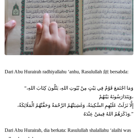
Abu Umar
Dari Abu Hurairah radhiyallahu ‘anhu, Rasulullah ﷺ bersabda:
“وَمَا اجْتَمَعَ قَوْمٌ فِي بَيْتٍ مِنْ بُيُوتِ اللهِ، يَتْلُونَ كِتَابَ اللهِ،
وَيَتَدَارَسُونَهُ بَيْنَهُمْ،
إِلَّا نَزَلَتْ عَلَيْهِمِ السَّكِينَةُ، وَغَشِيَتْهُمُ الرَّحْمَةُ وَحَفَّتْهُمُ الْمَلَائِكَةُ،
وَذَكَرَهُمُ اللهُ فِيمَنْ عِنْدَهُ.”
Dari Abu Hurairah, dia berkata: Rasulullah shalallahu ‘alaihi was