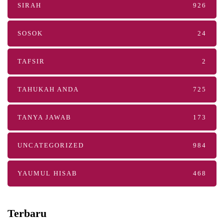
SIRAH
926
SOSOK
24
TAFSIR
2
TAHUKAH ANDA
725
TANYA JAWAB
173
UNCATEGORIZED
984
YAUMUL HISAB
468
Terbaru