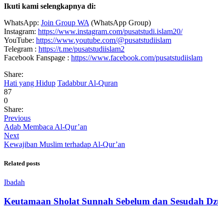
Ikuti kami selengkapnya di:
WhatsApp:
Join Group WA
(WhatsApp Group)
Instagram:
https://www.instagram.com/pusatstudi.islam20/
YouTube:
https://www.youtube.com/@pusatstudiislam
Telegram :
https://t.me/pusatstudiislam2
Facebook Fanspage :
https://www.facebook.com/pusatstudiislam
Share:
Hati yang Hidup
Tadabbur Al-Quran
87
0
Share:
Previous
Adab Membaca Al-Qur’an
Next
Kewajiban Muslim terhadap Al-Qur’an
Related posts
Ibadah
Keutamaan Sholat Sunnah Sebelum dan Sesudah D