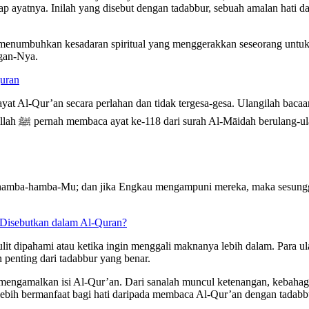
p ayatnya. Inilah yang disebut dengan tadabbur, sebuah amalan hati
enumbuhkan kesadaran spiritual yang menggerakkan seseorang untuk b
ngan-Nya.
Quran
at Al-Qur’an secara perlahan dan tidak tergesa-gesa. Ulangilah bacaa
basah ketika
hamba-hamba-Mu; dan jika Engkau mengampuni mereka, maka sesungg
Disebutkan dalam Al-Quran?
ulit dipahami atau ketika ingin menggali maknanya lebih dalam. Para 
penting dari tadabbur yang benar.
mengamalkan isi Al-Qur’an. Dari sanalah muncul ketenangan, kebahagi
lebih bermanfaat bagi hati daripada membaca Al-Qur’an dengan tadabbu