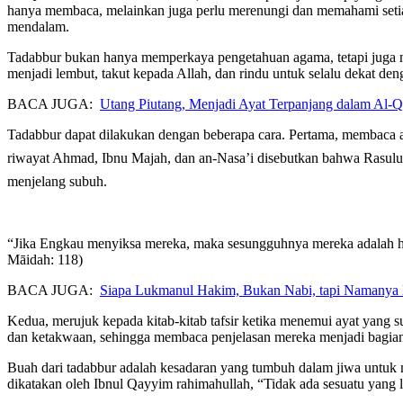
hanya membaca, melainkan juga perlu merenungi dan memahami setia
mendalam.
Tadabbur bukan hanya memperkaya pengetahuan agama, tetapi juga m
menjadi lembut, takut kepada Allah, dan rindu untuk selalu dekat de
BACA JUGA:
Utang Piutang, Menjadi Ayat Terpanjang dalam Al-
Tadabbur dapat dilakukan dengan beberapa cara. Pertama, membaca ay
riwayat Ahmad, Ibnu Majah, dan an-Nasa’i disebutkan bahwa Rasulullah ﷺ pernah membaca ayat ke-118 dari surah Al-Māidah berulang-ulang hingga air matanya mengalir dan wajah beliau 
menjelang subuh.
“Jika Engkau menyiksa mereka, maka sesungguhnya mereka adalah 
Māidah: 118)
BACA JUGA:
Siapa Lukmanul Hakim, Bukan Nabi, tapi Namanya 
Kedua, merujuk kepada kitab-kitab tafsir ketika menemui ayat yang s
dan ketakwaan, sehingga membaca penjelasan mereka menjadi bagian 
Buah dari tadabbur adalah kesadaran yang tumbuh dalam jiwa untuk 
dikatakan oleh Ibnul Qayyim rahimahullah, “Tidak ada sesuatu yang 