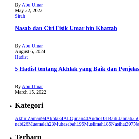
By
Abu Umar
May 22, 2022
Sirah
Nasab dan Ciri Fisik Umar bin Khattab
By
Abu Umar
August 6, 2024
Hadist
5 Hadist tentang Akhlak yang Baik dan Penjela
By
Abu Umar
March 15, 2022
Kategori
Akhir Zaman
94
Akhlak
4
Al-Qur'an
40
Audio
101
Baiti Jannati
25
nabi
26
Muamalah
23
Muhasabah
195
Muslimah
185
Nasihat
397
Na
Terbaru