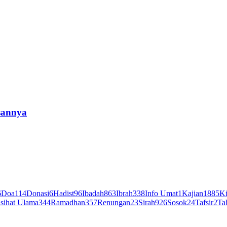
sannya
6
Doa
114
Donasi
6
Hadist
96
Ibadah
863
Ibrah
338
Info Umat
1
Kajian
1885
Ki
sihat Ulama
344
Ramadhan
357
Renungan
23
Sirah
926
Sosok
24
Tafsir
2
Ta