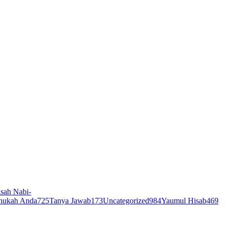
sah Nabi-
hukah Anda
725
Tanya Jawab
173
Uncategorized
984
Yaumul Hisab
469