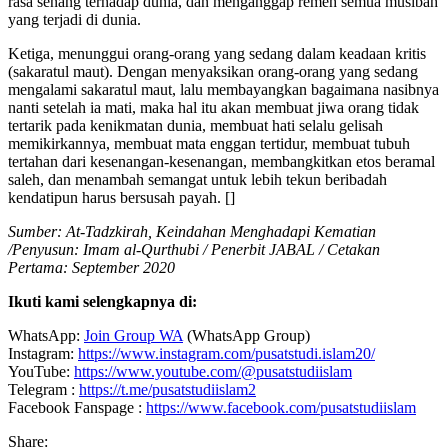
rasa senang terhadap dunia, dan menganggap remeh semua musibah
yang terjadi di dunia.
Ketiga, menunggui orang-orang yang sedang dalam keadaan kritis
(sakaratul maut). Dengan menyaksikan orang-orang yang sedang
mengalami sakaratul maut, lalu membayangkan bagaimana nasibnya
nanti setelah ia mati, maka hal itu akan membuat jiwa orang tidak
tertarik pada kenikmatan dunia, membuat hati selalu gelisah
memikirkannya, membuat mata enggan tertidur, membuat tubuh
tertahan dari kesenangan-kesenangan, membangkitkan etos beramal
saleh, dan menambah semangat untuk lebih tekun beribadah
kendatipun harus bersusah payah. []
Sumber: At-Tadzkirah, Keindahan Menghadapi Kematian
/Penyusun: Imam al-Qurthubi / Penerbit JABAL / Cetakan
Pertama: September 2020
Ikuti kami selengkapnya di:
WhatsApp:
Join Group WA
(WhatsApp Group)
Instagram:
https://www.instagram.com/pusatstudi.islam20/
YouTube:
https://www.youtube.com/@pusatstudiislam
Telegram :
https://t.me/pusatstudiislam2
Facebook Fanspage :
https://www.facebook.com/pusatstudiislam
Share: