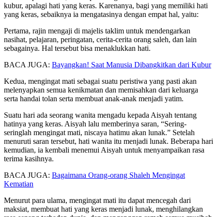
kubur, apalagi hati yang keras. Karenanya, bagi yang memiliki hati
yang keras, sebaiknya ia mengatasinya dengan empat hal, yaitu:
Pertama, rajin mengaji di majelis taklim untuk mendengarkan
nasihat, pelajaran, peringatan, cerita-cerita orang saleh, dan lain
sebagainya. Hal tersebut bisa menaklukkan hati.
BACA JUGA:
Bayangkan! Saat Manusia Dibangkitkan dari Kubur
Kedua, mengingat mati sebagai suatu peristiwa yang pasti akan
melenyapkan semua kenikmatan dan memisahkan dari keluarga
serta handai tolan serta membuat anak-anak menjadi yatim.
Suatu hari ada seorang wanita mengadu kepada Aisyah tentang
hatinya yang keras. Aisyah lalu memberinya saran, “Sering-
seringlah mengingat mati, niscaya hatimu akan lunak.” Setelah
menuruti saran tersebut, hati wanita itu menjadi lunak. Beberapa hari
kemudian, ia kembali menemui Aisyah untuk menyampaikan rasa
terima kasihnya.
BACA JUGA:
Bagaimana Orang-orang Shaleh Mengingat
Kematian
Menurut para ulama, mengingat mati itu dapat mencegah dari
maksiat, membuat hati yang keras menjadi lunak, menghilangkan