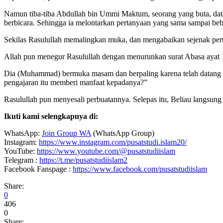
Namun tiba-tiba Abdullah bin Ummi Maktum, seorang yang buta, data
berbicara. Sehingga ia melontarkan pertanyaan yang sama sampai beb
Sekilas Rasulullah memalingkan muka, dan mengabaikan sejenak pert
Allah pun menegur Rasulullah dengan menurunkan surat Abasa ayat 
Dia (Muhammad) bermuka masam dan berpaling karena telah datang seo
pengajaran itu memberi manfaat kepadanya?”
Rasulullah pun menyesali perbuatannya. Selepas itu, Beliau langsu
Ikuti kami selengkapnya di:
WhatsApp:
Join Group WA
(WhatsApp Group)
Instagram:
https://www.instagram.com/pusatstudi.islam20/
YouTube:
https://www.youtube.com/@pusatstudiislam
Telegram :
https://t.me/pusatstudiislam2
Facebook Fanspage :
https://www.facebook.com/pusatstudiislam
Share:
0
406
0
Share: