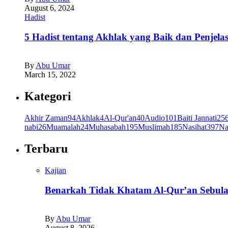
August 6, 2024
Hadist
5 Hadist tentang Akhlak yang Baik dan Penjela
By
Abu Umar
March 15, 2022
Kategori
Akhir Zaman
94
Akhlak
4
Al-Qur'an
40
Audio
101
Baiti Jannati
25
nabi
26
Muamalah
24
Muhasabah
195
Muslimah
185
Nasihat
397
Na
Terbaru
Kajian
Benarkah Tidak Khatam Al-Qur’an Sebul
By
Abu Umar
August 8, 2026