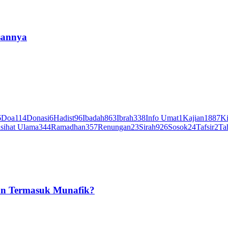
sannya
6
Doa
114
Donasi
6
Hadist
96
Ibadah
863
Ibrah
338
Info Umat
1
Kajian
1887
Ki
sihat Ulama
344
Ramadhan
357
Renungan
23
Sirah
926
Sosok
24
Tafsir
2
Ta
an Termasuk Munafik?