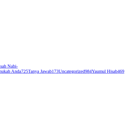
sah Nabi-
hukah Anda
725
Tanya Jawab
173
Uncategorized
984
Yaumul Hisab
469