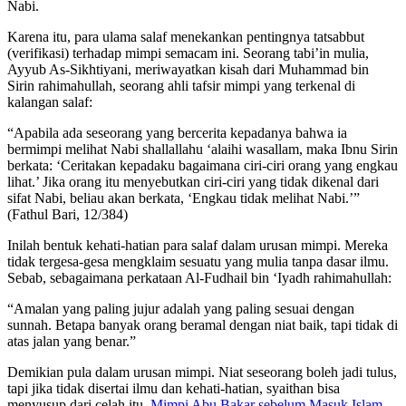
Nabi.
Karena itu, para ulama salaf menekankan pentingnya tatsabbut
(verifikasi) terhadap mimpi semacam ini. Seorang tabi’in mulia,
Ayyub As-Sikhtiyani, meriwayatkan kisah dari Muhammad bin
Sirin rahimahullah, seorang ahli tafsir mimpi yang terkenal di
kalangan salaf:
“Apabila ada seseorang yang bercerita kepadanya bahwa ia
bermimpi melihat Nabi shallallahu ‘alaihi wasallam, maka Ibnu Sirin
berkata: ‘Ceritakan kepadaku bagaimana ciri-ciri orang yang engkau
lihat.’ Jika orang itu menyebutkan ciri-ciri yang tidak dikenal dari
sifat Nabi, beliau akan berkata, ‘Engkau tidak melihat Nabi.’”
(Fathul Bari, 12/384)
Inilah bentuk kehati-hatian para salaf dalam urusan mimpi. Mereka
tidak tergesa-gesa mengklaim sesuatu yang mulia tanpa dasar ilmu.
Sebab, sebagaimana perkataan Al-Fudhail bin ‘Iyadh rahimahullah:
“Amalan yang paling jujur adalah yang paling sesuai dengan
sunnah. Betapa banyak orang beramal dengan niat baik, tapi tidak di
atas jalan yang benar.”
Demikian pula dalam urusan mimpi. Niat seseorang boleh jadi tulus,
tapi jika tidak disertai ilmu dan kehati-hatian, syaithan bisa
menyusup dari celah itu.
Mimpi Abu Bakar sebelum Masuk Islam