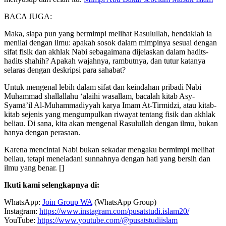
BACA JUGA:
Maka, siapa pun yang bermimpi melihat Rasulullah, hendaklah ia
menilai dengan ilmu: apakah sosok dalam mimpinya sesuai dengan
sifat fisik dan akhlak Nabi sebagaimana dijelaskan dalam hadits-
hadits shahih? Apakah wajahnya, rambutnya, dan tutur katanya
selaras dengan deskripsi para sahabat?
Untuk mengenal lebih dalam sifat dan keindahan pribadi Nabi
Muhammad shallallahu ‘alaihi wasallam, bacalah kitab Asy-
Syamā’il Al-Muhammadiyyah karya Imam At-Tirmidzi, atau kitab-
kitab sejenis yang mengumpulkan riwayat tentang fisik dan akhlak
beliau. Di sana, kita akan mengenal Rasulullah dengan ilmu, bukan
hanya dengan perasaan.
Karena mencintai Nabi bukan sekadar mengaku bermimpi melihat
beliau, tetapi meneladani sunnahnya dengan hati yang bersih dan
ilmu yang benar. []
Ikuti kami selengkapnya di:
WhatsApp:
Join Group WA
(WhatsApp Group)
Instagram:
https://www.instagram.com/pusatstudi.islam20/
YouTube:
https://www.youtube.com/@pusatstudiislam