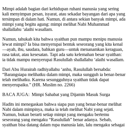
Mimpi adalah bagian dari kehidupan ruhani manusia yang sering
kali menyimpan pesan, isyarat, atau sekadar bayangan dari apa yang
tersimpan di dalam hati. Namun, di antara sekian banyak mimpi, ada
mimpi yang begitu agung: mimpi melihat Nabi Muhammad
shallallahu ‘alaihi wasallam.
Namun, tahukah kita bahwa syaithan pun mampu menipu manusia
lewat mimpi? Ia bisa menyerupai bentuk seseorang yang kita kenal
—ayah, ibu, saudara, bahkan guru—untuk menanamkan keraguan,
rasa takut, atau kesesatan. Tapi ada satu kelemahan besar syaithan:
ia tidak mampu menyerupai Rasulullah shallallahu ‘alaihi wasallam.
Dari Abu Hurairah radhiyallahu ‘anhu, Rasulullah bersabda:
“Barangsiapa melihatku dalam mimpi, maka sungguh ia benar-benar
telah melihatku. Karena sesungguhnya syaithan tidak dapat
menyerupaiku.” (HR. Muslim no. 2266)
BACA JUGA: Mimpi Sahabat yang Dijamin Masuk Surga
Hadits ini menegaskan bahwa siapa pun yang benar-benar melihat
Nabi dalam mimpinya, maka ia telah melihat Nabi yang sejati.
Namun, bukan berarti setiap mimpi yang mengaku bertemu
seseorang yang mengaku “Rasulullah” benar adanya. Sebab,
syaithan bisa datang dalam rupa manusia lain, lalu mengaku sebagai