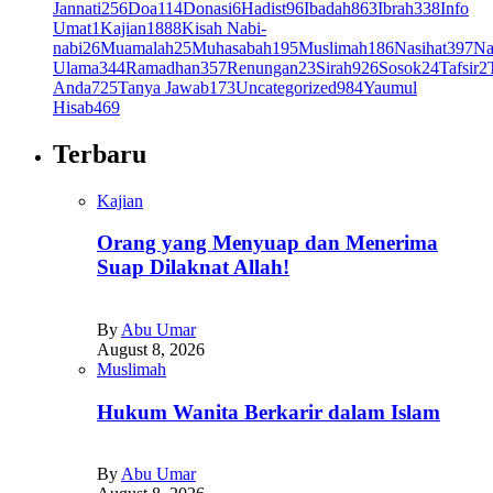
Jannati
256
Doa
114
Donasi
6
Hadist
96
Ibadah
863
Ibrah
338
Info
Umat
1
Kajian
1888
Kisah Nabi-
nabi
26
Muamalah
25
Muhasabah
195
Muslimah
186
Nasihat
397
Na
Ulama
344
Ramadhan
357
Renungan
23
Sirah
926
Sosok
24
Tafsir
2
Anda
725
Tanya Jawab
173
Uncategorized
984
Yaumul
Hisab
469
Terbaru
Kajian
Orang yang Menyuap dan Menerima
Suap Dilaknat Allah!
By
Abu Umar
August 8, 2026
Muslimah
Hukum Wanita Berkarir dalam Islam
By
Abu Umar