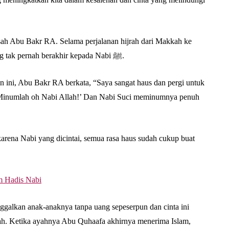
Abu Umar
 kisah Abu Bakr RA. Selama perjalanan hijrah dari Makkah ke
Madinah, kita melihat dukungan dan dorongannya yang tak pernah berakhir kepada Nabi ﷺ.
n ini, Abu Bakr RA berkata, “Saya sangat haus dan pergi untuk
 ‘Minumlah oh Nabi Allah!’ Dan Nabi Suci meminumnya penuh
 karena Nabi yang dicintai, semua rasa haus sudah cukup buat
 Hadis Nabi
galkan anak-anaknya tanpa uang sepeserpun dan cinta ini
. Ketika ayahnya Abu Quhaafa akhirnya menerima Islam,