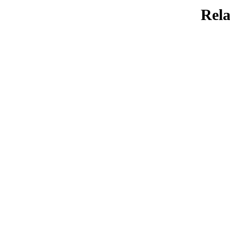
Rela
SIRAH
2 Putri Nabi yang
Diceraikan 2 Putra Abu