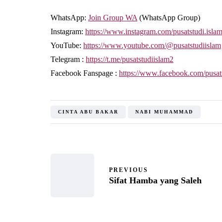
WhatsApp:
Join Group WA
(WhatsApp Group)
Instagram:
https://www.instagram.com/pusatstudi.isla
YouTube:
https://www.youtube.com/@pusatstudiislam
Telegram :
https://t.me/pusatstudiislam2
Facebook Fanspage :
https://www.facebook.com/pusat
CINTA ABU BAKAR
NABI MUHAMMAD
PREVIOUS
Sifat Hamba yang Saleh