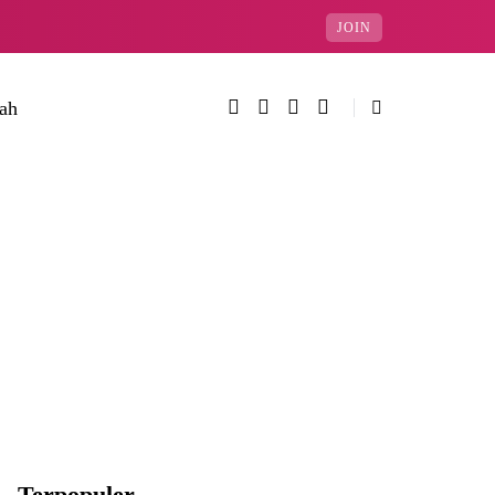
JOIN
rah
Terpopuler