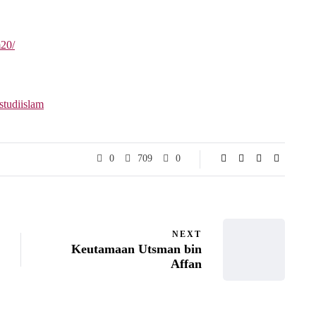
m20/
studiislam
0
709
0
NEXT
Keutamaan Utsman bin
Affan