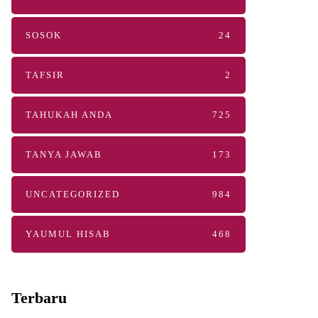
SOSOK
24
TAFSIR
2
TAHUKAH ANDA
725
TANYA JAWAB
173
UNCATEGORIZED
984
YAUMUL HISAB
468
Terbaru