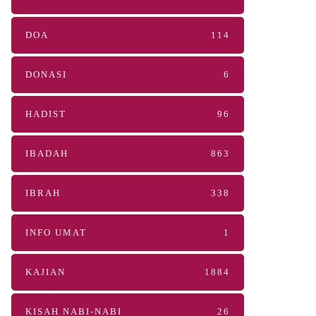
DOA
114
DONASI
6
HADIST
96
IBADAH
863
IBRAH
338
INFO UMAT
1
KAJIAN
1884
KISAH NABI-NABI
26