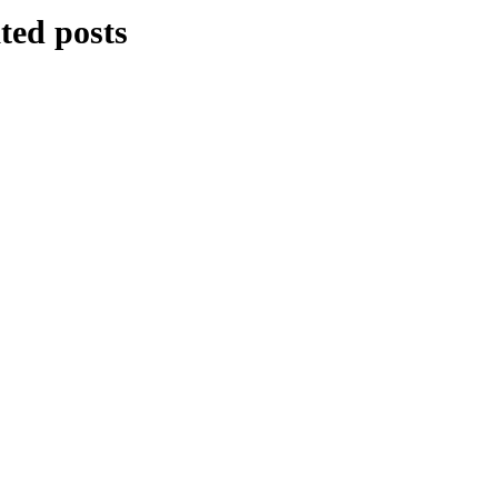
ted posts
SIRAH
Nabi dan Abu Bakar,
Ibaratnya …