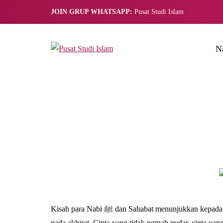
JOIN GRUP WHATSAPP:
Pusat Studi Islam
N
Kisah para Nabi ﷺ dan Sahabat menunjukkan kepada kita cinta yang menggantikan fisik dan didasarkan sepenuhnya
pada akhirat. Cinta yang tidak pernah pudar, cinta ya