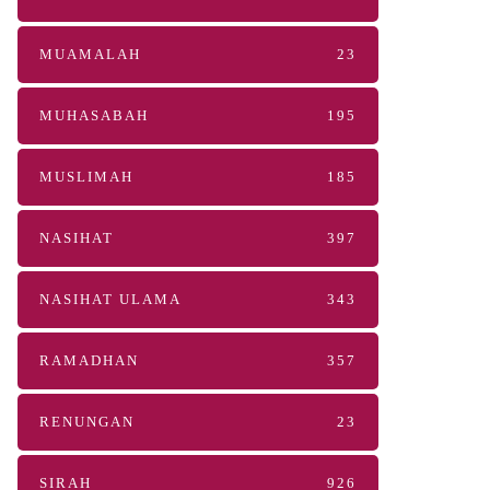
MUAMALAH
23
MUHASABAH
195
MUSLIMAH
185
NASIHAT
397
NASIHAT ULAMA
343
RAMADHAN
357
RENUNGAN
23
SIRAH
926