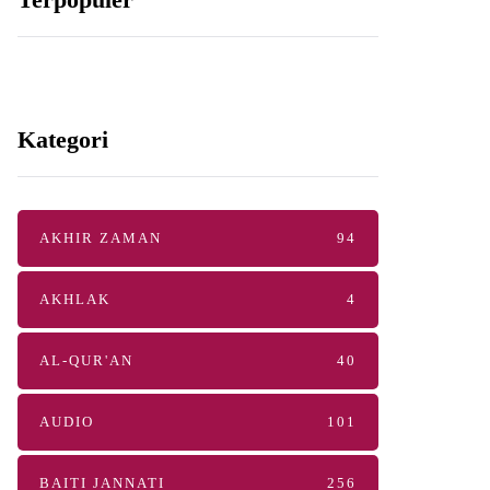
Kategori
AKHIR ZAMAN
94
AKHLAK
4
AL-QUR'AN
40
AUDIO
101
BAITI JANNATI
256