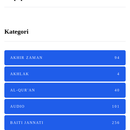
Kategori
AKHIR ZAMAN
94
AKHLAK
4
AL-QUR'AN
40
AUDIO
101
BAITI JANNATI
256