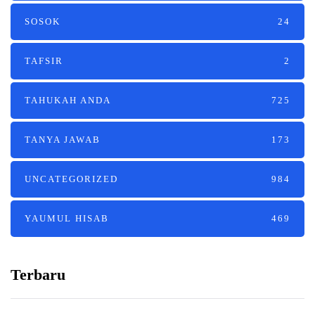
SOSOK
24
TAFSIR
2
TAHUKAH ANDA
725
TANYA JAWAB
173
UNCATEGORIZED
984
YAUMUL HISAB
469
Terbaru