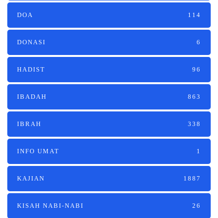
DOA
114
DONASI
6
HADIST
96
IBADAH
863
IBRAH
338
INFO UMAT
1
KAJIAN
1887
KISAH NABI-NABI
26