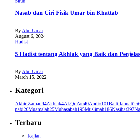
Sirah
Nasab dan Ciri Fisik Umar bin Khattab
By
Abu Umar
August 6, 2024
Hadist
5 Hadist tentang Akhlak yang Baik dan Penjela
By
Abu Umar
March 15, 2022
Kategori
Akhir Zaman
94
Akhlak
4
Al-Qur'an
40
Audio
101
Baiti Jannati
25
nabi
26
Muamalah
25
Muhasabah
195
Muslimah
186
Nasihat
397
Na
Terbaru
Kajian