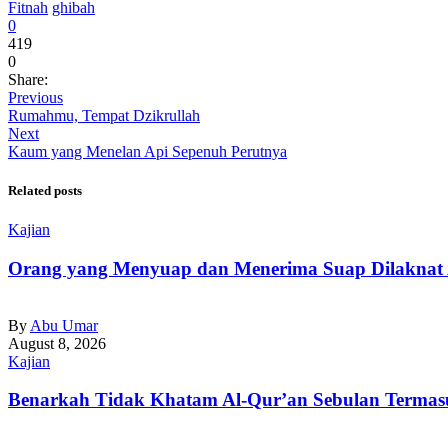
Fitnah
ghibah
0
419
0
Share:
Previous
Rumahmu, Tempat Dzikrullah
Next
Kaum yang Menelan Api Sepenuh Perutnya
Related posts
Kajian
Orang yang Menyuap dan Menerima Suap Dilaknat 
By
Abu Umar
August 8, 2026
Kajian
Benarkah Tidak Khatam Al-Qur’an Sebulan Terma