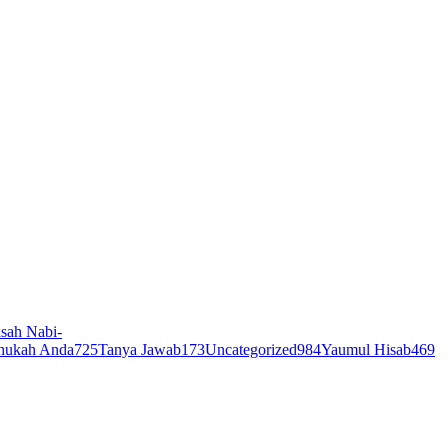
sah Nabi-
hukah Anda
725
Tanya Jawab
173
Uncategorized
984
Yaumul Hisab
469