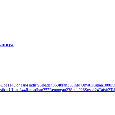
sannya
6
Doa
114
Donasi
6
Hadist
96
Ibadah
863
Ibrah
338
Info Umat
1
Kajian
1888
Ki
sihat Ulama
344
Ramadhan
357
Renungan
23
Sirah
926
Sosok
24
Tafsir
2
Ta