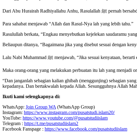
Dari Abu Hurairah Radhiyallah
Para sahabat menjawab “Allah dan Rasul-Nya lah yang lebih tahu.”
Rasulullah berkata, “Engkau menyebutkan kejelekan saudaramu yang i
Beliaupun ditanya, “Bagaimana jika yang disebut sesuai dengan keny
Lalu Nabi Muhammad ﷺ menjawab, “Jika sesuai ken
Maka orang-orang yang melakukan perbuatan itu lah yang menjadi oran
“Dan janganlah sebagian kalian ghibah (menggunjing) sebagian yang 
kepadanya. Dan bertakwalah kepada Allah. Sesungguhnya Allah Maha
Ikuti kami selengkapnya di:
WhatsApp:
Join Group WA
(WhatsApp Group)
Instagram:
https://www.instagram.com/pusatstudi.islam20/
YouTube:
https://www.youtube.com/@pusatstudiislam
Telegram :
https://t.me/pusatstudiislam2
Facebook Fanspage :
https://www.facebook.com/pusatstudiislam