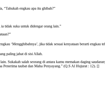
u Anhu, Rasulallah ﷺ pernah bersabda, “Tahukah engkau apa itu ghibah?”
a tidak suka untuk didengar orang lain.”
ataan?”
yataan, berarti engkau ‘Mengghibahnya’, jika tidak sesuai kenyataan berarti eng
g paling jahat di sisi Allah.
lain. Sukakah salah seorang di antara kamu memakan daging saudaranya
 Penerima taubat dan Maha Penyayang.” (Q.S Al Hujurat : 12). []