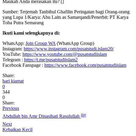
Maukah Anda merasakan itu? []
Sumber: Terjemah Tanbihul Ghafilin Peringatan bagi Orang-orang
yang Lupa 1/Karya: Abu Laits as Samarqandi/Penerbit: PT Karya
Toha Putra Semarang
Ikuti kami selengkapnya di:
WhatsApp:
Join Group WA
(WhatsApp Group)
Instagram:
https://www.instagram.com/pusatstudi.islam20/
YouTube:
https://www.youtube.com/@pusatstudiislam
Telegram :
https://t.me/pusatstudiislam2
Facebook Fanspage :
https://www.facebook.com/pusatstudiislam
Share:
hari kiamat
0
344
0
Share:
Previous
Abdullah bin Amr Dinasihati Rasulullah ﷺ
Next
Kebaikan Kecil