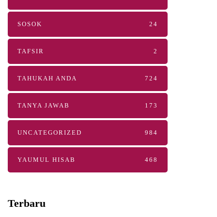
SOSOK
24
TAFSIR
2
TAHUKAH ANDA
724
TANYA JAWAB
173
UNCATEGORIZED
984
YAUMUL HISAB
468
Terbaru