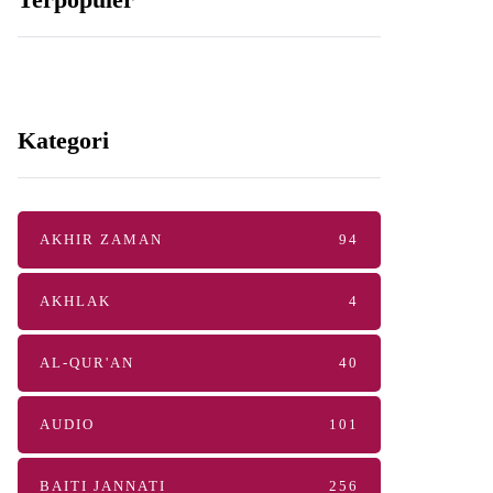
Kategori
AKHIR ZAMAN
94
AKHLAK
4
AL-QUR'AN
40
AUDIO
101
BAITI JANNATI
256