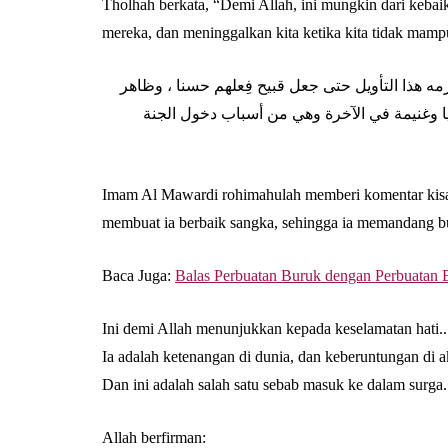
Tholhah berkata, “Demi Allah, ini mungkin dari kebai
mereka, dan meninggalkan kita ketika kita tidak mam
رمه هذا التأويل حتى جعل قبيح فِعلهم حسنا ، وظاهر
يا وغنيمة في الآ‌خرة وهي من أسباب دخول الجنة
Imam Al Mawardi rohimahulah memberi komentar kisah 
membuat ia berbaik sangka, sehingga ia memandang b
Baca Juga:
Balas Perbuatan Buruk dengan Perbuatan 
Ini demi Allah menunjukkan kepada keselamatan hati..
Ia adalah ketenangan di dunia, dan keberuntungan di a
Dan ini adalah salah satu sebab masuk ke dalam surga.
Allah berfirman: