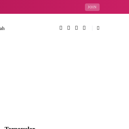
JOIN
rah
Terpopuler