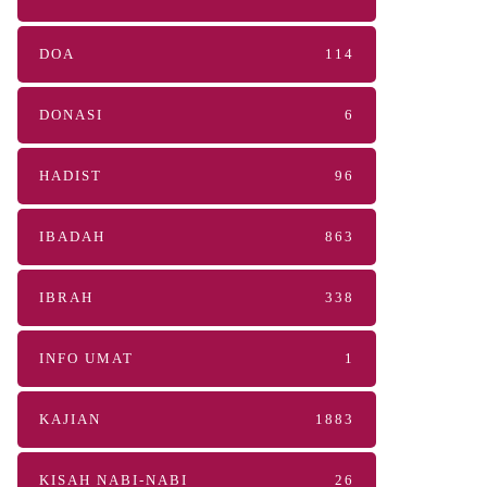
DOA
114
DONASI
6
HADIST
96
IBADAH
863
IBRAH
338
INFO UMAT
1
KAJIAN
1883
KISAH NABI-NABI
26