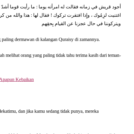
Abu Umar
أجود قريش في زمانه فقالت له امرأته يوما : ما رأيت قوما أشدّ لؤْ
اغتنيت لزِمُوك ، وإِذا افتقرت تركوك ! فقال لها : هذا والله من كر..
ويتركوننا في حال عجزنا عن القيام بِحقِهم
g paling dermawan di kalangan Quraisy di zamannya.
ah melihat orang yang paling tidak tahu terima kasih dari teman-
 Apapun Kebaikan
dekatimu, dan jika kamu sedang tidak punya, mereka