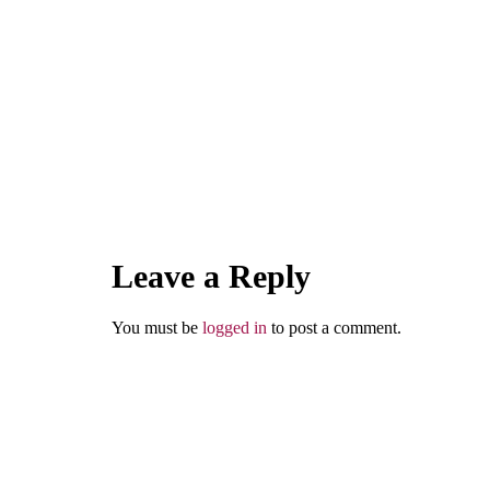
Hilang Satu Sumber
Rizkimu, Masih Banyak
Sumber yang Lain
Leave a Reply
Abu Umar
You must be
logged in
to post a comment.