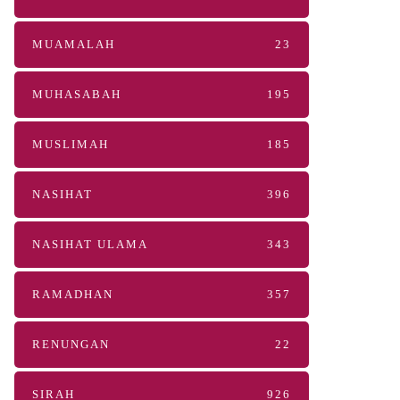
MUAMALAH
23
MUHASABAH
195
MUSLIMAH
185
NASIHAT
396
NASIHAT ULAMA
343
RAMADHAN
357
RENUNGAN
22
SIRAH
926