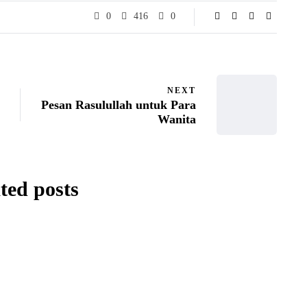
0
416
0
NEXT
Pesan Rasulullah untuk Para
Wanita
ted posts