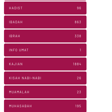
HADIST
96
IBADAH
863
IBRAH
338
INFO UMAT
1
KAJIAN
1884
KISAH NABI-NABI
26
MUAMALAH
23
MUHASABAH
195