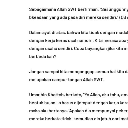
Sebagaimana Allah SWT berfirman, “Sesungguhn
HADIST
bkeadaan yang ada pada diri mereka sendiri,” (QS A
Dalam ayat di atas, bahwa kita tidak dengan muda
dengan kerja keras usah sendiri. Kita merasa apa
dengan usaha sendiri. Coba bayangkan jika kit
berbeda kan?
5 Hadist tenta
Jangan sampai kita menganggap semua hal kita dap
b dan Ciri Fisik
Akhlak yang B
melupakan campur tangan Allah SWT.
r bin Khattab
Penjelasannya
Umar bin Khattab, berkata, “Ya Allah, aku tahu, em
u Umar
August 6, 2024
By
Abu Umar
March 1
bentuk hujan. Ia harus dijemput dengan kerja ker
maka aku bertanya, ‘Apakah dia mempunyai pekerj
mereka berkata tidak, kemudian dia jatuh dari ma