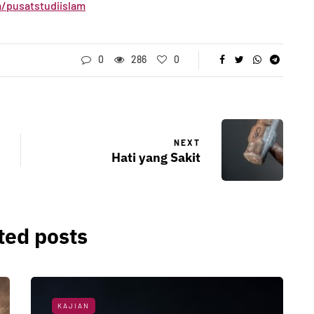
/pusatstudiislam
0
286
0
NEXT
Hati yang Sakit
ted posts
KAJIAN