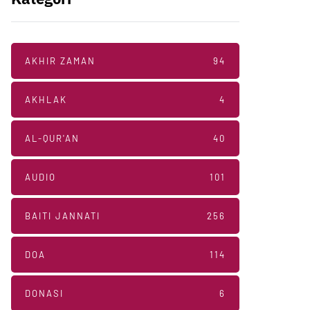
AKHIR ZAMAN
94
AKHLAK
4
AL-QUR'AN
40
AUDIO
101
BAITI JANNATI
256
DOA
114
DONASI
6