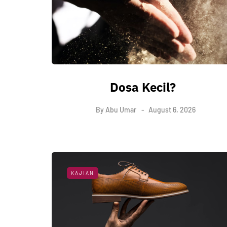
Dosa Kecil?
By
Abu Umar
August 6, 2026
KAJIAN