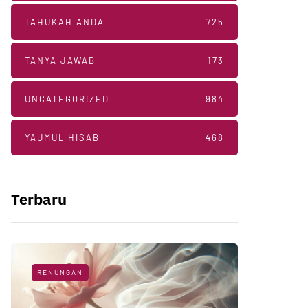
TAHUKAH ANDA
725
TANYA JAWAB
173
UNCATEGORIZED
984
YAUMUL HISAB
468
Terbaru
RENUNGAN