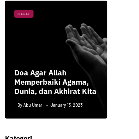
IBADAH
NASIHAT 
3 Hal 
Doa Agar Allah
Menun
Memperbaiki Agama,
Kemul
Dunia, dan Akhirat Kita
Menur
By
Abu Umar
January 13, 2023
By
Abu U
Kategori