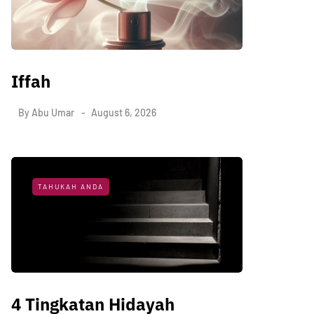
Iffah
By
Abu Umar
August 6, 2026
TAHUKAH ANDA
4 Tingkatan Hidayah