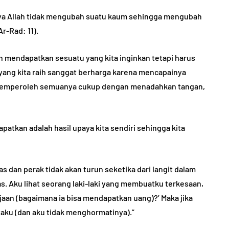
ya Allah tidak mengubah suatu kaum sehingga mengubah
TANYA JAWAB
r-Rad: 11).
h mendapatkan sesuatu yang kita inginkan tetapi harus
 yang kita raih sanggat berharga karena mencapainya
a memperoleh semuanya cukup dengan menadahkan tangan,
ng
atkan adalah hasil upaya kita sendiri sehingga kita
aik dan
Masuk Instansi dengan
Suap, Gajinya Haram?
as dan perak tidak akan turun seketika dari langit dalam
5, 2022
By
Abu Umar
August 29, 2023
as. Aku lihat seorang laki-laki yang membuatku terkesaan,
aan (bagaimana ia bisa mendapatkan uang)?’ Maka jika
taku (dan aku tidak menghormatinya).”