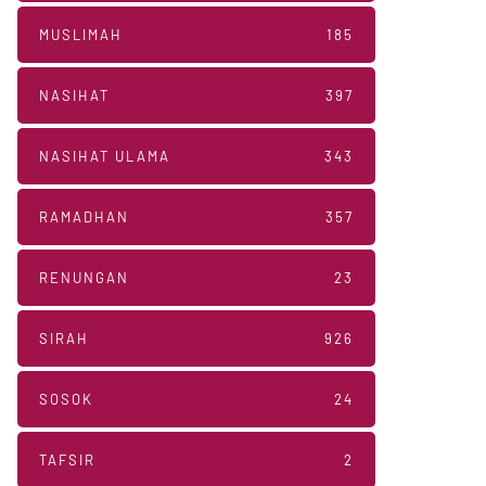
MUSLIMAH
185
NASIHAT
397
NASIHAT ULAMA
343
RAMADHAN
357
RENUNGAN
23
SIRAH
926
SOSOK
24
TAFSIR
2