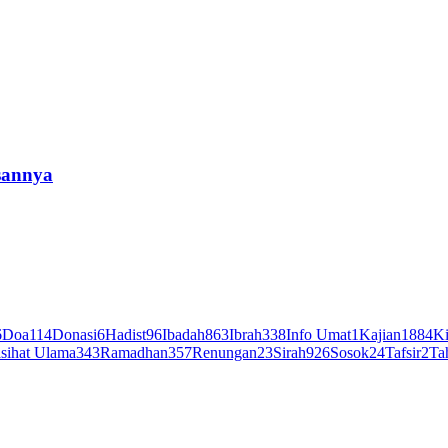
sannya
6
Doa
114
Donasi
6
Hadist
96
Ibadah
863
Ibrah
338
Info Umat
1
Kajian
1884
Ki
sihat Ulama
343
Ramadhan
357
Renungan
23
Sirah
926
Sosok
24
Tafsir
2
Ta