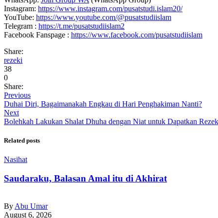
Instagram:
https://www.instagram.com/pusatstudi.islam20/
YouTube:
https://www.youtube.com/@pusatstudiislam
Telegram :
https://t.me/pusatstudiislam2
Facebook Fanspage :
https://www.facebook.com/pusatstudiislam
Share:
rezeki
38
0
Share:
Previous
Duhai Diri, Bagaimanakah Engkau di Hari Penghakiman Nanti?
Next
Bolehkah Lakukan Shalat Dhuha dengan Niat untuk Dapatkan Rezek
Related posts
Nasihat
Saudaraku, Balasan Amal itu di Akhirat
By
Abu Umar
August 6, 2026