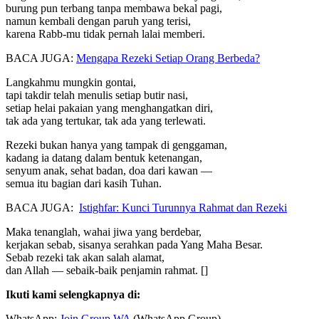
burung pun terbang tanpa membawa bekal pagi,
namun kembali dengan paruh yang terisi,
karena Rabb-mu tidak pernah lalai memberi.
BACA JUGA:
Mengapa Rezeki Setiap Orang Berbeda?
Langkahmu mungkin gontai,
tapi takdir telah menulis setiap butir nasi,
setiap helai pakaian yang menghangatkan diri,
tak ada yang tertukar, tak ada yang terlewati.
Rezeki bukan hanya yang tampak di genggaman,
kadang ia datang dalam bentuk ketenangan,
senyum anak, sehat badan, doa dari kawan —
semua itu bagian dari kasih Tuhan.
BACA JUGA:
Istighfar: Kunci Turunnya Rahmat dan Rezeki
Maka tenanglah, wahai jiwa yang berdebar,
kerjakan sebab, sisanya serahkan pada Yang Maha Besar.
Sebab rezeki tak akan salah alamat,
dan Allah — sebaik-baik penjamin rahmat. []
Ikuti kami selengkapnya di:
WhatsApp:
Join Group WA
(WhatsApp Group)