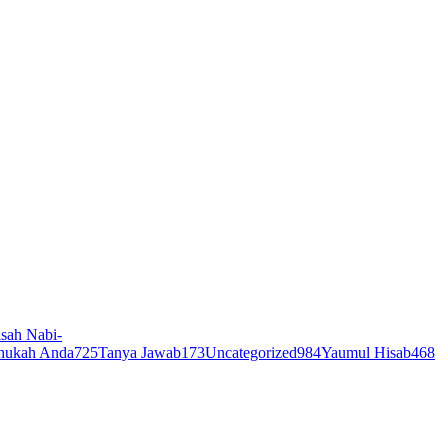
sah Nabi-
hukah Anda
725
Tanya Jawab
173
Uncategorized
984
Yaumul Hisab
468