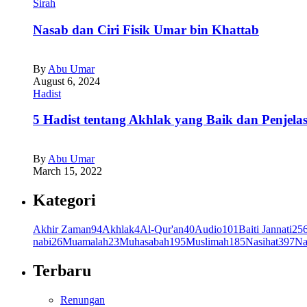
Sirah
Nasab dan Ciri Fisik Umar bin Khattab
By
Abu Umar
August 6, 2024
Hadist
5 Hadist tentang Akhlak yang Baik dan Penjela
By
Abu Umar
March 15, 2022
Kategori
Akhir Zaman
94
Akhlak
4
Al-Qur'an
40
Audio
101
Baiti Jannati
25
nabi
26
Muamalah
23
Muhasabah
195
Muslimah
185
Nasihat
397
Na
Terbaru
Renungan