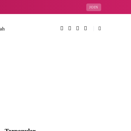
JOIN
rah
Terpopuler