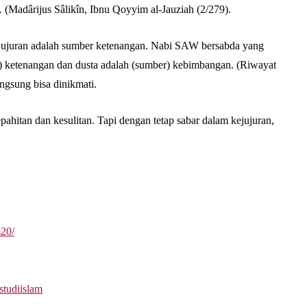
.
(Madârijus Sâlikîn, Ibnu Qoyyim al-Jauziah (2/279).
 Kejujuran adalah sumber ketenangan. Nabi SAW bersabda yang
r) ketenangan dan dusta adalah (sumber) kebimbangan. (Riwayat
angsung bisa dinikmati.
pahitan dan kesulitan. Tapi dengan tetap sabar dalam kejujuran,
m20/
studiislam