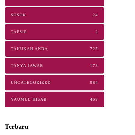
SOSOK
24
TAFSIR
2
TAHUKAH ANDA
725
TANYA JAWAB
173
UNCATEGORIZED
984
YAUMUL HISAB
469
Terbaru