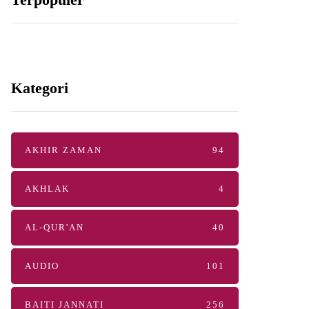
Kategori
AKHIR ZAMAN
94
AKHLAK
4
AL-QUR'AN
40
AUDIO
101
BAITI JANNATI
256