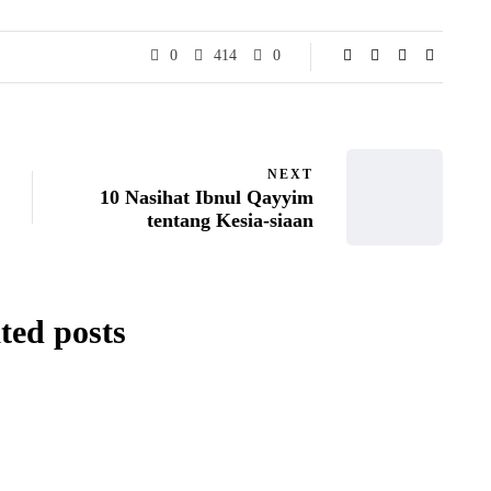
0
414
0
NEXT
10 Nasihat Ibnul Qayyim
tentang Kesia-siaan
ted posts