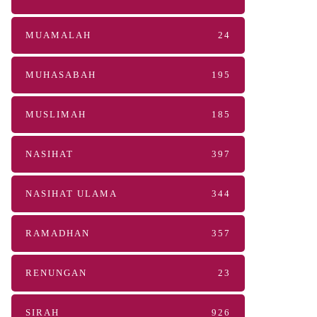
MUAMALAH
24
MUHASABAH
195
MUSLIMAH
185
NASIHAT
397
NASIHAT ULAMA
344
RAMADHAN
357
RENUNGAN
23
SIRAH
926