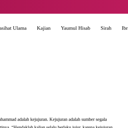
asihat Ulama
Kajian
Yaumul Hisab
Sirah
Ib
uhammad adalah kejujuran. Kejujuran adalah sumber segala
ya, “Hendaklah kalian selalu berlaku jujur, karena kejujuran