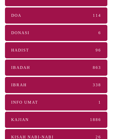
DOA
114
DONASI
6
HADIST
96
IBADAH
863
IBRAH
338
INFO UMAT
1
KAJIAN
1886
KISAH NABI-NABI
26