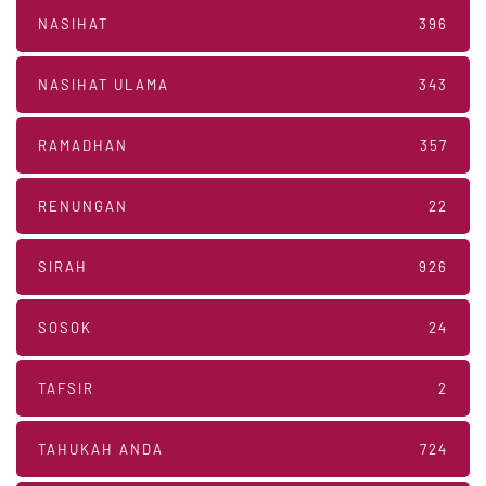
NASIHAT
396
NASIHAT ULAMA
343
RAMADHAN
357
RENUNGAN
22
SIRAH
926
SOSOK
24
TAFSIR
2
TAHUKAH ANDA
724