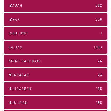
IBADAH
862
IBRAH
338
INFO UMAT
1
KAJIAN
1883
KISAH NABI-NABI
26
MUAMALAH
23
MUHASABAH
195
MUSLIMAH
185