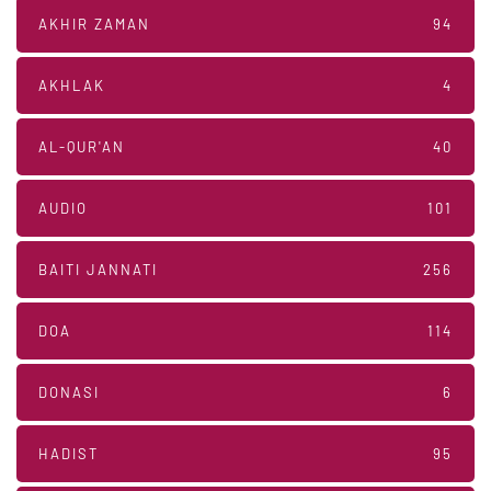
AKHIR ZAMAN
94
AKHLAK
4
AL-QUR'AN
40
AUDIO
101
BAITI JANNATI
256
DOA
114
DONASI
6
HADIST
95