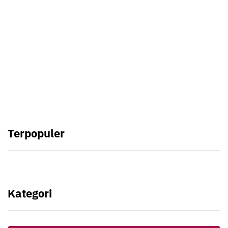
Ingin Masuk Surga Tanpa Hisab?
Abu Umar
Terpopuler
Kategori