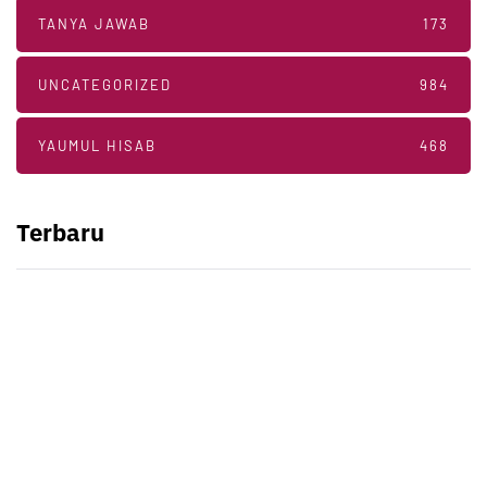
TANYA JAWAB
173
UNCATEGORIZED
984
YAUMUL HISAB
468
Terbaru
KAJIAN