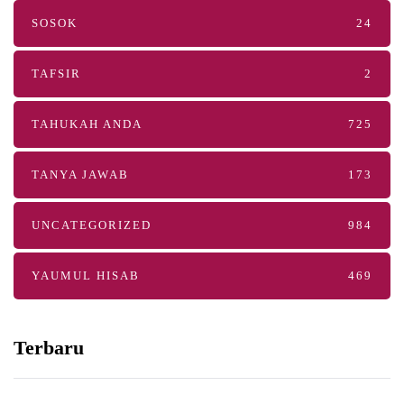
SOSOK
24
TAFSIR
2
TAHUKAH ANDA
725
TANYA JAWAB
173
UNCATEGORIZED
984
YAUMUL HISAB
469
Terbaru