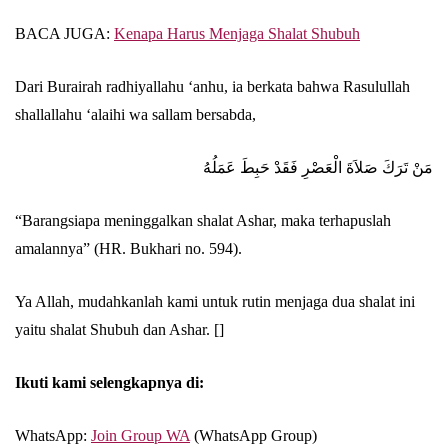
BACA JUGA:
Kenapa Harus Menjaga Shalat Shubuh
Dari Burairah radhiyallahu ‘anhu, ia berkata bahwa Rasulullah
shallallahu ‘alaihi wa sallam bersabda,
مَنْ تَرَكَ صَلاَةَ الْعَصْرِ فَقَدْ حَبِطَ عَمَلُهُ
“Barangsiapa meninggalkan shalat Ashar, maka terhapuslah
amalannya” (HR. Bukhari no. 594).
Ya Allah, mudahkanlah kami untuk rutin menjaga dua shalat ini
yaitu shalat Shubuh dan Ashar. []
Ikuti kami selengkapnya di:
WhatsApp:
Join Group WA
(WhatsApp Group)