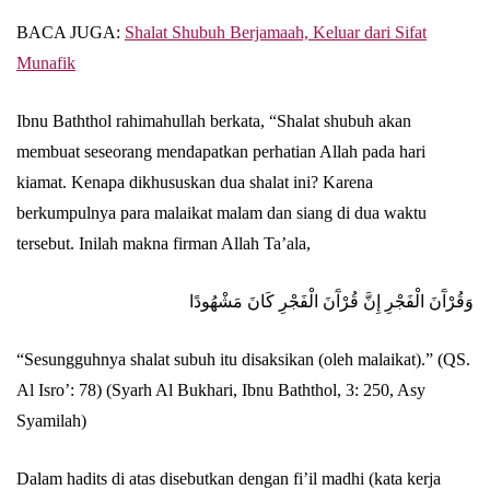
BACA JUGA:
Shalat Shubuh Berjamaah, Keluar dari Sifat
Munafik
Ibnu Baththol rahimahullah berkata, “Shalat shubuh akan
membuat seseorang mendapatkan perhatian Allah pada hari
kiamat. Kenapa dikhususkan dua shalat ini? Karena
berkumpulnya para malaikat malam dan siang di dua waktu
tersebut. Inilah makna firman Allah Ta’ala,
وَقُرْآَنَ الْفَجْرِ إِنَّ قُرْآَنَ الْفَجْرِ كَانَ مَشْهُودًا
“Sesungguhnya shalat subuh itu disaksikan (oleh malaikat).” (QS.
Al Isro’: 78) (Syarh Al Bukhari, Ibnu Baththol, 3: 250, Asy
Syamilah)
Dalam hadits di atas disebutkan dengan fi’il madhi (kata kerja