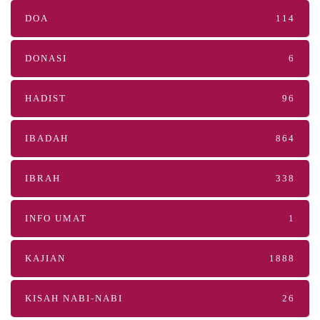
DOA
114
DONASI
6
HADIST
96
IBADAH
864
IBRAH
338
INFO UMAT
1
KAJIAN
1888
KISAH NABI-NABI
26