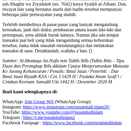
ash-Shaghir wa Zryadatub (no. 7642) karya Syaikh al-Albani. Dan,
riwayat lain yang berstatus marfa dari hadits tersebut mempunyai
beberapa jalur periwayatan yang shahih.
Terlebih membelinya di pasar-pasar yang banyak mengandung
kerusakan, jauh dari dzikır, pembauran antara kaum laki-laki dan
perempuan, serta akhlak buruk lainnya. Namun jika ada tempat
transaksi jual beli yang tidak mengandung semua keburukan
tersebut, maka tidak masalah mendatanginya dan melakukan
transaksi di sana. Demikianlah, wallaha a’lam. []
Sumber: Al-Muntaqa An-Nafis min Talbîs Iblîs (Talbis Iblis – Tipu
Daya dan Perangkap Iblis ddalam Upaya Menjerumuskan Manusia
Ke Jurang Kehancuran / Penulis: Ibnul Jauzi / Penerbit: : Dar
Ibnul Jauzi Riyadh KSA / Cet. I 1429 Η / Pustaka Imam Syafi’i /
Cetakan Keenam Jumadil Ula 1442 H / Desember 2020 M
Ikuti kami selengkapnya di:
WhatsApp:
Join Group WA
(WhatsApp Group)
Instagram:
https://www.instagram.com/pusatstudi.islam20/
YouTube:
https://www.youtube.com/@pusatstudiislam
Telegram :
https://t.me/pusatstudiislam2
Facebook Fanspage :
https://www.facebook.com/pusatstudiislam