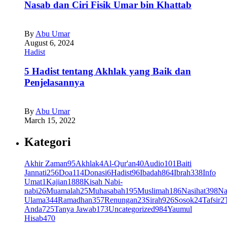
Nasab dan Ciri Fisik Umar bin Khattab
By
Abu Umar
August 6, 2024
Hadist
5 Hadist tentang Akhlak yang Baik dan
Penjelasannya
By
Abu Umar
March 15, 2022
Kategori
Akhir Zaman
95
Akhlak
4
Al-Qur'an
40
Audio
101
Baiti
Jannati
256
Doa
114
Donasi
6
Hadist
96
Ibadah
864
Ibrah
338
Info
Umat
1
Kajian
1888
Kisah Nabi-
nabi
26
Muamalah
25
Muhasabah
195
Muslimah
186
Nasihat
398
Na
Ulama
344
Ramadhan
357
Renungan
23
Sirah
926
Sosok
24
Tafsir
2
Anda
725
Tanya Jawab
173
Uncategorized
984
Yaumul
Hisab
470