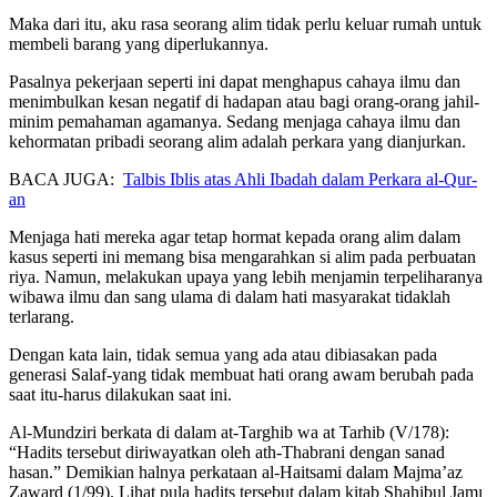
Maka dari itu, aku rasa seorang alim tidak perlu keluar rumah untuk
membeli barang yang diperlukannya.
Pasalnya pekerjaan seperti ini dapat menghapus cahaya ilmu dan
menimbulkan kesan negatif di hadapan atau bagi orang-orang jahil-
minim pemahaman agamanya. Sedang menjaga cahaya ilmu dan
kehormatan pribadi seorang alim adalah perkara yang dianjurkan.
BACA JUGA:
Talbis Iblis atas Ahli Ibadah dalam Perkara al-Qur-
an
Menjaga hati mereka agar tetap hormat kepada orang alim dalam
kasus seperti ini memang bisa mengarahkan si alim pada perbuatan
riya. Namun, melakukan upaya yang lebih menjamin terpeliharanya
wibawa ilmu dan sang ulama di dalam hati masyarakat tidaklah
terlarang.
Dengan kata lain, tidak semua yang ada atau dibiasakan pada
generasi Salaf-yang tidak membuat hati orang awam berubah pada
saat itu-harus dilakukan saat ini.
Al-Mundziri berkata di dalam at-Targhib wa at Tarhib (V/178):
“Hadits tersebut diriwayatkan oleh ath-Thabrani dengan sanad
hasan.” Demikian halnya perkataan al-Haitsami dalam Majma’az
Zaward (1/99). Lihat pula hadits tersebut dalam kitab Shahibul Jamı