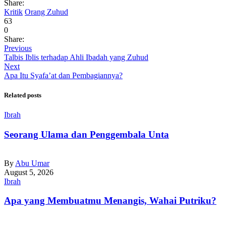
Share:
Kritik
Orang Zuhud
63
0
Share:
Previous
Talbis Iblis terhadap Ahli Ibadah yang Zuhud
Next
Apa Itu Syafa’at dan Pembagiannya?
Related posts
Ibrah
Seorang Ulama dan Penggembala Unta
By
Abu Umar
August 5, 2026
Ibrah
Apa yang Membuatmu Menangis, Wahai Putriku?