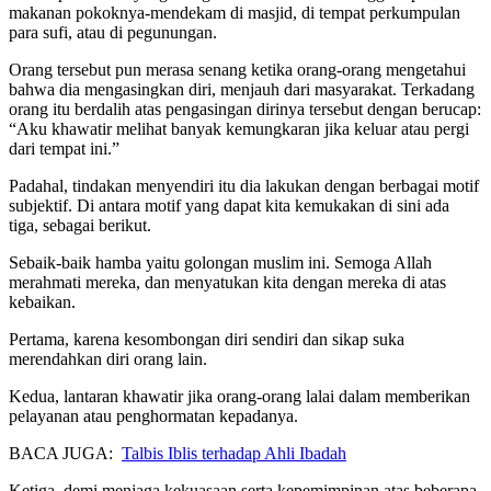
makanan pokoknya-mendekam di masjid, di tempat perkumpulan
para sufi, atau di pegunungan.
Orang tersebut pun merasa senang ketika orang-orang mengetahui
bahwa dia mengasingkan diri, menjauh dari masyarakat. Terkadang
orang itu berdalih atas pengasingan dirinya tersebut dengan berucap:
“Aku khawatir melihat banyak kemungkaran jika keluar atau pergi
dari tempat ini.”
Padahal, tindakan menyendiri itu dia lakukan dengan berbagai motif
subjektif. Di antara motif yang dapat kita kemukakan di sini ada
tiga, sebagai berikut.
Sebaik-baik hamba yaitu golongan muslim ini. Semoga Allah
merahmati mereka, dan menyatukan kita dengan mereka di atas
kebaikan.
Pertama, karena kesombongan diri sendiri dan sikap suka
merendahkan diri orang lain.
Kedua, lantaran khawatir jika orang-orang lalai dalam memberikan
pelayanan atau penghormatan kepadanya.
BACA JUGA:
Talbis Iblis terhadap Ahli Ibadah
Ketiga, demi menjaga kekuasaan serta kepemimpinan atas beberapa