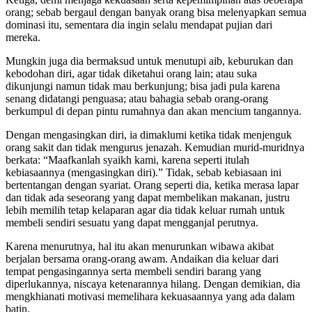
orang; sebab bergaul dengan banyak orang bisa melenyapkan semua
dominasi itu, sementara dia ingin selalu mendapat pujian dari
mereka.
Mungkin juga dia bermaksud untuk menutupi aib, keburukan dan
kebodohan diri, agar tidak diketahui orang lain; atau suka
dikunjungi namun tidak mau berkunjung; bisa jadi pula karena
senang didatangi penguasa; atau bahagia sebab orang-orang
berkumpul di depan pintu rumahnya dan akan mencium tangannya.
Dengan mengasingkan diri, ia dimaklumi ketika tidak menjenguk
orang sakit dan tidak mengurus jenazah. Kemudian murid-muridnya
berkata: “Maafkanlah syaikh kami, karena seperti itulah
kebiasaannya (mengasingkan diri).” Tidak, sebab kebiasaan ini
bertentangan dengan syariat. Orang seperti dia, ketika merasa lapar
dan tidak ada seseorang yang dapat membelikan makanan, justru
lebih memilih tetap kelaparan agar dia tidak keluar rumah untuk
membeli sendiri sesuatu yang dapat mengganjal perutnya.
Karena menurutnya, hal itu akan menurunkan wibawa akibat
berjalan bersama orang-orang awam. Andaikan dia keluar dari
tempat pengasingannya serta membeli sendiri barang yang
diperlukannya, niscaya ketenarannya hilang. Dengan demikian, dia
mengkhianati motivasi memelihara kekuasaannya yang ada dalam
batin.